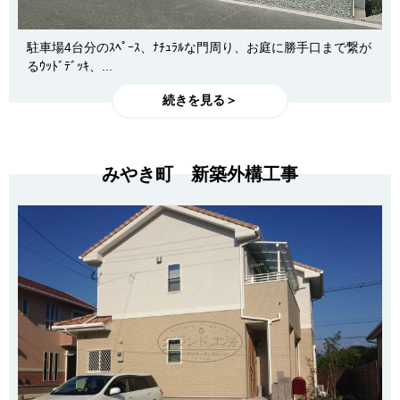
駐車場4台分のｽﾍﾟｰｽ、ﾅﾁｭﾗﾙな門周り、お庭に勝手口まで繋が
るｳｯﾄﾞﾃﾞｯｷ、...
続きを見る＞
みやき町 新築外構工事