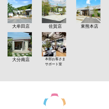
大牟田店
佐賀店
東熊本店
本部お客さま
大分南店
サポート室