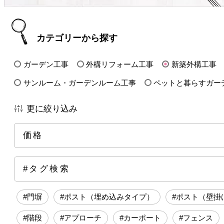
カテゴリーから探す
ガーデン工事
外構リフォーム工事
新築外構工事
サンルーム・ガーデンルーム工事
ペットと暮らすガー
更に絞り込み
価格
全ての価格帯
～50万円前後
100万円前後
15
#タグ検索
250万円前後
300万円前後
500万円～
#門塀
#ポスト（埋め込みタイプ）
#ポスト（壁掛
#階段
#アプローチ
#カーポート
#フェンス