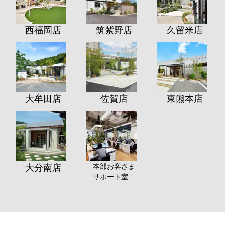
西福岡店
筑紫野店
久留米店
大牟田店
佐賀店
東熊本店
本部お客さま
大分南店
サポート室