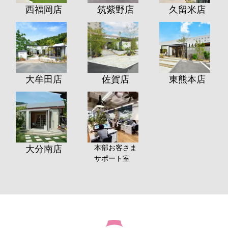
西福岡店
筑紫野店
久留米店
大牟田店
佐賀店
東熊本店
本部お客さま
大分南店
サポート室