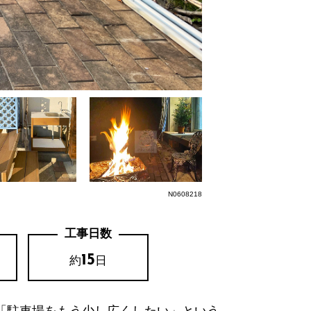
N0608218
工事日数
15
約
日
「駐車場をもう少し広くしたい」という