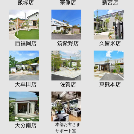
飯塚店
宗像店
新宮店
西福岡店
筑紫野店
久留米店
大牟田店
佐賀店
東熊本店
本部お客さま
大分南店
サポート室