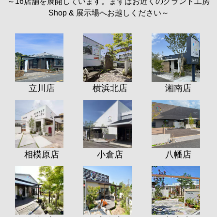
～16店舗を展開しています。まずはお近くのグランド工房
Shop & 展示場へお越しください～
立川店
横浜北店
湘南店
相模原店
小倉店
八幡店