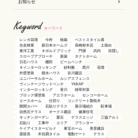
お知らせ
Keyword
キーワード
レンガ花壇
今村
植栽
ベストスタイル賞
住友林業
新日本ホームズ
長崎材木店
土留め
東洋工業
＃ポルドブリック
門塀
武内
目隠し
スロープアプローチ
新築
タクトホーム
日石ハウス
棚田
ビームベンチ
＃インターロッキング
砂利敷
西川
花壇
外壁塗装
積水ハウス
谷川建設
ユニバーサルホーム
ルシアスフェンス
ヴィンテージウッドベンチ
YKKAP
インターロッキング
香川
雑草対策
ブロック塀塗装
アエラホーム
センコーホーム
エースホーム
仕切り
コンクリート製枕木
隙間カバー
石貼りテラス
展示場紹介
駐車場
自然石テラス
オークス建設
健康住宅
キッチンガーデン
栗石
テラスエッジ
三協アルミ
石貼り
工事中
エリア
プランター
ケイアイスタービルド
東宝ホーム
美里建設
梁延長
木目調タイル
電動ゲート
テラス