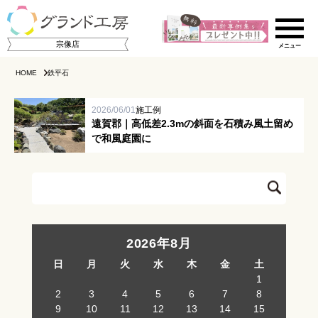
宗像店
HOME
鉄平石
2026/06/01
施工例
遠賀郡｜高低差2.3mの斜面を石積み風土留め
で和風庭園に
ご相談の流れ
店舗のご案内
2026年8月
日
月
火
水
木
金
土
施工事例集
1
2
3
4
5
6
7
8
スタッフ紹介
9
10
11
12
13
14
15