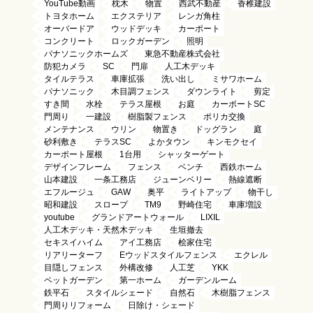
YouTube動画
枕木
物置
西武不動産
香椎建設
トヨタホーム
エクステリア
レンガ角柱
オーバードア
ウッドデッキ
カーポート
コンクリート
ロックガーデン
照明
パナソニックホームズ
東急不動産株式会社
防犯カメラ
SC
門扉
人工木デッキ
タイルテラス
車庫拡張
洗い出し
ミサワホーム
パナソニック
木目調フェンス
ダウンライト
剪定
すき間
水栓
テラス屋根
お庭
カーポートSC
門周り
一建設
樹脂製フェンス
ポリカ交換
メンテナンス
ウリン
物置き
ドッグラン
庭
砂利敷き
テラスSC
よかタウン
キンモクセイ
カーポート屋根
1台用
シャッターゲート
デザインフレーム
フェンス
ベンチ
西鉄ホーム
山本建設
一条工務店
ジューンベリー
熱線遮断
エフルージュ
GAW
奥平
ライトアップ
物干し
昭和建設
スロープ
TM9
野崎住宅
車庫増設
youtube
グランドアートウォール
LIXIL
人工木デッキ・天然木デッキ
生垣撤去
セキスイハイム
アイ工務店
桧家住宅
リアリーターフ
Eウッドスタイルフェンス
エクレル
目隠しフェンス
外構改修
人工芝
YKK
ペットガーデン
第一ホーム
ガーデンルーム
鉄平石
スタイルシェード
自然石
木樹脂フェンス
門周りリフォーム
日除け・シェード