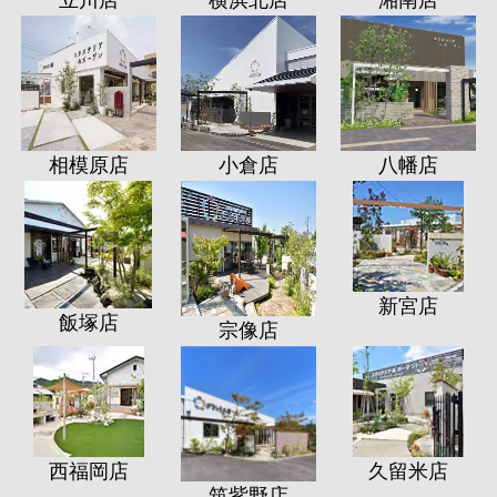
立川店
横浜北店
湘南店
相模原店
小倉店
八幡店
新宮店
飯塚店
宗像店
西福岡店
久留米店
筑紫野店