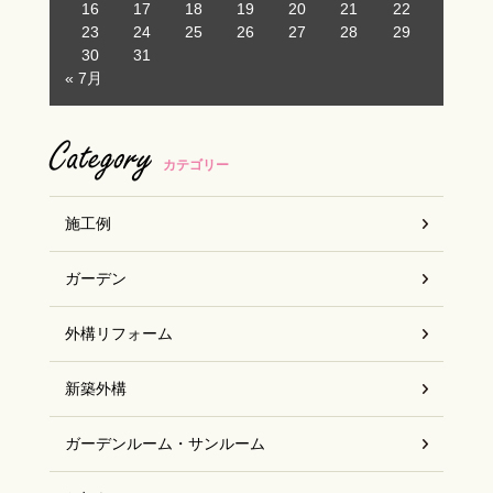
16
17
18
19
20
21
22
23
24
25
26
27
28
29
お客様の声
30
31
« 7月
スタッフブログ
Category
カテゴリー
施工例
ガーデン
外構リフォーム
新築外構
ガーデンルーム・サンルーム