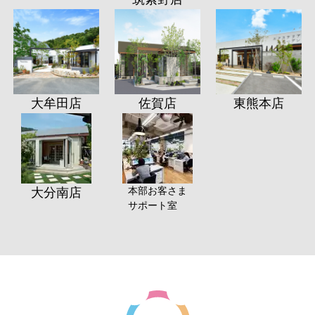
大牟田店
佐賀店
東熊本店
本部お客さま
大分南店
サポート室