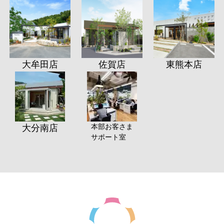
大牟田店
佐賀店
東熊本店
本部お客さま
大分南店
サポート室