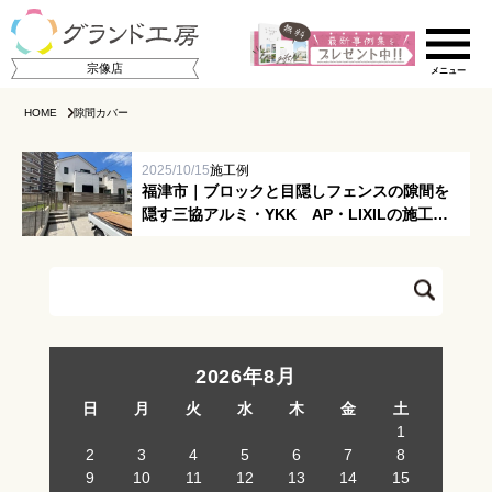
宗像店
HOME
隙間カバー
2025/10/15
施工例
福津市｜ブロックと目隠しフェンスの隙間を
隠す三協アルミ・YKK AP・LIXILの施工紹
介
ご相談の流れ
店舗のご案内
2026年8月
日
月
火
水
木
金
土
施工事例集
1
2
3
4
5
6
7
8
スタッフ紹介
9
10
11
12
13
14
15