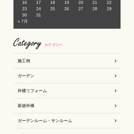
16
17
18
19
20
21
22
23
24
25
26
27
28
29
お客様の声
30
31
« 7月
スタッフブログ
Category
カテゴリー
施工例
ガーデン
外構リフォーム
新築外構
ガーデンルーム・サンルーム