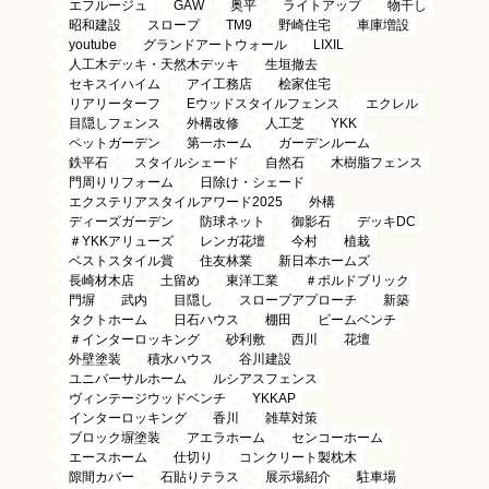
エフルージュ
GAW
奥平
ライトアップ
物干し
昭和建設
スロープ
TM9
野崎住宅
車庫増設
youtube
グランドアートウォール
LIXIL
人工木デッキ・天然木デッキ
生垣撤去
セキスイハイム
アイ工務店
桧家住宅
リアリーターフ
Eウッドスタイルフェンス
エクレル
目隠しフェンス
外構改修
人工芝
YKK
ペットガーデン
第一ホーム
ガーデンルーム
鉄平石
スタイルシェード
自然石
木樹脂フェンス
門周りリフォーム
日除け・シェード
エクステリアスタイルアワード2025
外構
ディーズガーデン
防球ネット
御影石
デッキDC
＃YKKアリューズ
レンガ花壇
今村
植栽
ベストスタイル賞
住友林業
新日本ホームズ
長崎材木店
土留め
東洋工業
＃ポルドブリック
門塀
武内
目隠し
スロープアプローチ
新築
タクトホーム
日石ハウス
棚田
ビームベンチ
＃インターロッキング
砂利敷
西川
花壇
外壁塗装
積水ハウス
谷川建設
ユニバーサルホーム
ルシアスフェンス
ヴィンテージウッドベンチ
YKKAP
インターロッキング
香川
雑草対策
ブロック塀塗装
アエラホーム
センコーホーム
エースホーム
仕切り
コンクリート製枕木
隙間カバー
石貼りテラス
展示場紹介
駐車場