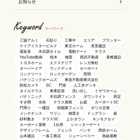
お知らせ
Keyword
キーワード
三協アルミ
石貼り
工事中
エリア
プランター
ケイアイスタービルド
東宝ホーム
美里建設
梁延長
木目調タイル
電動ゲート
テラス
YouTube動画
枕木
物置
西武不動産
香椎建設
トヨタホーム
エクステリア
レンガ角柱
オーバードア
ウッドデッキ
カーポート
コンクリート
ロックガーデン
照明
パナソニックホームズ
東急不動産株式会社
防犯カメラ
SC
門扉
人工木デッキ
タイルテラス
車庫拡張
洗い出し
ミサワホーム
パナソニック
木目調フェンス
ダウンライト
剪定
すき間
水栓
テラス屋根
お庭
カーポートSC
門周り
一建設
樹脂製フェンス
ポリカ交換
メンテナンス
ウリン
物置き
ドッグラン
庭
砂利敷き
テラスSC
よかタウン
キンモクセイ
カーポート屋根
1台用
シャッターゲート
デザインフレーム
フェンス
ベンチ
西鉄ホーム
山本建設
一条工務店
ジューンベリー
熱線遮断