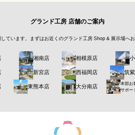
グランド工房 店舗のご案内
開しています。まずはお近くのグランド工房 Shop & 展示場へ
店
湘南店
相模原店
小
店
新宮店
西福岡店
筑紫
本部お
店
東熊本店
大分南店
サポー