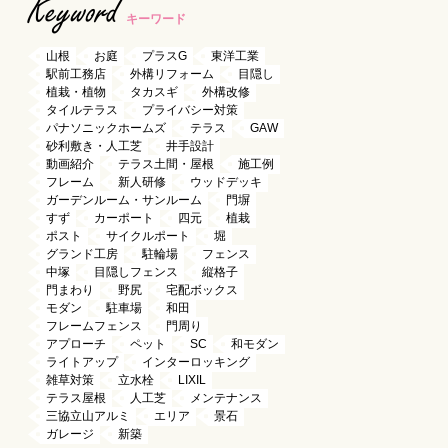
Keyword
キーワード
山根
お庭
プラスG
東洋工業
駅前工務店
外構リフォーム
目隠し
植栽・植物
タカスギ
外構改修
タイルテラス
プライバシー対策
パナソニックホームズ
テラス
GAW
砂利敷き・人工芝
井手設計
動画紹介
テラス土間・屋根
施工例
フレーム
新人研修
ウッドデッキ
ガーデンルーム・サンルーム
門塀
すず
カーポート
四元
植栽
ポスト
サイクルポート
堀
グランド工房
駐輪場
フェンス
中塚
目隠しフェンス
縦格子
門まわり
野尻
宅配ボックス
モダン
駐車場
和田
フレームフェンス
門周り
アプローチ
ペット
SC
和モダン
ライトアップ
インターロッキング
雑草対策
立水栓
LIXIL
テラス屋根
人工芝
メンテナンス
三協立山アルミ
エリア
景石
ガレージ
新築