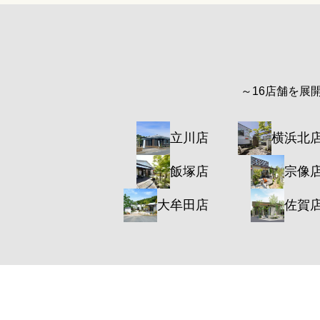
～16店舗を展
立川店
横浜北
飯塚店
宗像
大牟田店
佐賀