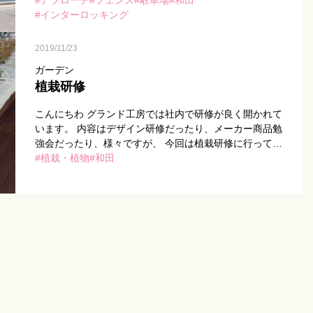
こちらです！ ～Before～ 住宅の作りに合わせて、外構
アプローチ
フェンス
駐車場
和田
も色味 […]
インターロッキング
2019/11/23
ガーデン
植栽研修
こんにちわ グランド工房では社内で研修が良く開かれて
います。 内容はデザイン研修だったり、メーカー商品勉
強会だったり、様々ですが、 今回は植栽研修に行ってき
ました。 内容は一つのエリアでどう配置したら、雰囲
植栽・植物
和田
[…]