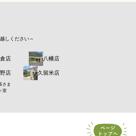
お越しください～
倉店
八幡店
野店
久留米店
客さま
ト室