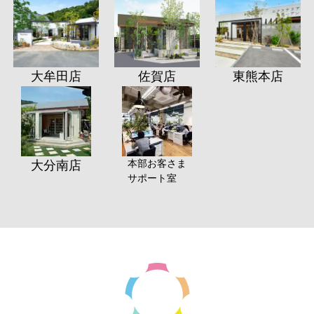
大牟田店
佐賀店
東熊本店
本部お客さま
大分南店
サポート室