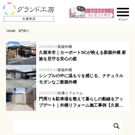
久留米店
HOME
門周り
2026/06/16
新築外構
久留米市｜カーポートSCが映える新築外構 家
族を見守る安心の庭
2026/01/16
新築外構
シンプルの中に温もりを感じる、ナチュラル
モダンなご新築外構
ご相談の流れ
2025/12/02
外溝リフォーム
店舗のご案内
門周り＆駐車場を整えて暮らしの動線をアッ
プデート｜外構リフォーム施工事例【久留米
エリア】
施工事例集
スタッフ紹介