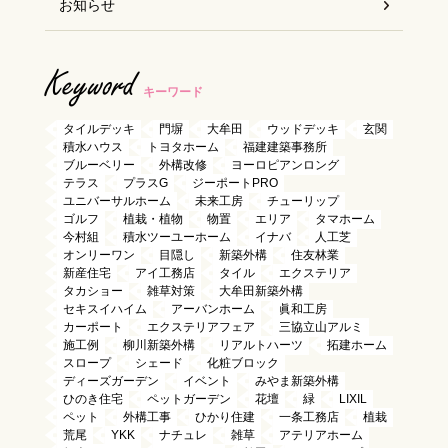
お知らせ
Keyword
キーワード
タイルデッキ
門塀
大牟田
ウッドデッキ
玄関
積水ハウス
トヨタホーム
福建建築事務所
ブルーベリー
外構改修
ヨーロピアンロング
テラス
プラスG
ジーポートPRO
ユニバーサルホーム
未来工房
チューリップ
ゴルフ
植栽・植物
物置
エリア
タマホーム
今村組
積水ツーユーホーム
イナバ
人工芝
オンリーワン
目隠し
新築外構
住友林業
新産住宅
アイ工務店
タイル
エクステリア
タカショー
雑草対策
大牟田新築外構
セキスイハイム
アーバンホーム
眞和工房
カーポート
エクステリアフェア
三協立山アルミ
施工例
柳川新築外構
リアルトハーツ
拓建ホーム
スロープ
シェード
化粧ブロック
ディーズガーデン
イベント
みやま新築外構
ひのき住宅
ペットガーデン
花壇
緑
LIXIL
ペット
外構工事
ひかり住建
一条工務店
植栽
荒尾
YKK
ナチュレ
雑草
アテリアホーム