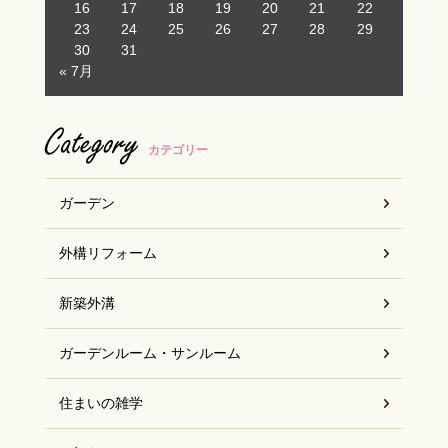
16
17
18
19
20
21
22
23
24
25
26
27
28
29
お客様の声
30
31
« 7月
スタッフブログ
Category
カテゴリー
ガーデン
外構リフォーム
新築外溝
ガーデンルーム・サンルーム
住まいの雑学