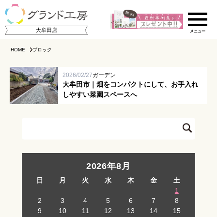
大牟田店
HOME
ブロック
2026/02/27
ガーデン
大牟田市｜畑をコンパクトにして、お手入れ
しやすい菜園スペースへ
ご相談の流れ
店舗のご案内
2026年8月
日
月
火
水
木
金
土
施工事例集
1
2
3
4
5
6
7
8
スタッフ紹介
9
10
11
12
13
14
15