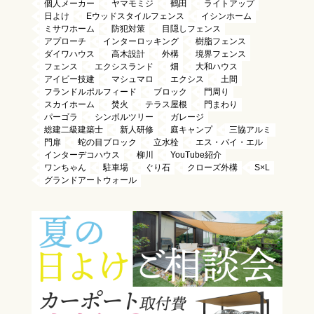
個人メーカー
ヤマモミジ
鶴田
ライトアップ
日よけ
Eウッドスタイルフェンス
イシンホーム
ミサワホーム
防犯対策
目隠しフェンス
アプローチ
インターロッキング
樹脂フェンス
ダイワハウス
高木設計
外構
境界フェンス
フェンス
エクシスランド
畑
大和ハウス
アイビー技建
マシュマロ
エクシス
土間
フランドルポルフィード
ブロック
門周り
スカイホーム
焚火
テラス屋根
門まわり
パーゴラ
シンボルツリー
ガレージ
総建二級建築士
新人研修
庭キャンプ
三協アルミ
門扉
蛇の目ブロック
立水栓
エス・バイ・エル
インターデコハウス
柳川
YouTube紹介
ワンちゃん
駐車場
ぐり石
クローズ外構
S×L
グランドアートウォール