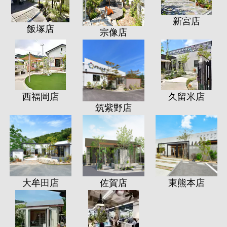
新宮店
飯塚店
宗像店
西福岡店
久留米店
筑紫野店
大牟田店
佐賀店
東熊本店