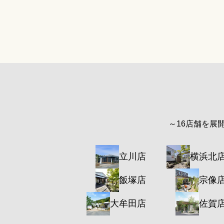
～16店舗を展
立川店
横浜北
飯塚店
宗像
大牟田店
佐賀