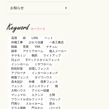
お知らせ
Keyword
キーワード
花壇
緑
LIXIL
ペット
外構工事
ひかり住建
一条工務店
植栽
荒尾
YKK
ナチュレ
雑草
アテリアホーム
個人メーカー
ヤマモミジ
鶴田
ライトアップ
日よけ
Eウッドスタイルフェンス
イシンホーム
ミサワホーム
防犯対策
目隠しフェンス
アプローチ
インターロッキング
樹脂フェンス
ダイワハウス
高木設計
外構
境界フェンス
フェンス
エクシスランド
畑
大和ハウス
アイビー技建
マシュマロ
エクシス
土間
フランドルポルフィード
ブロック
門周り
スカイホーム
焚火
テラス屋根
門まわり
パーゴラ