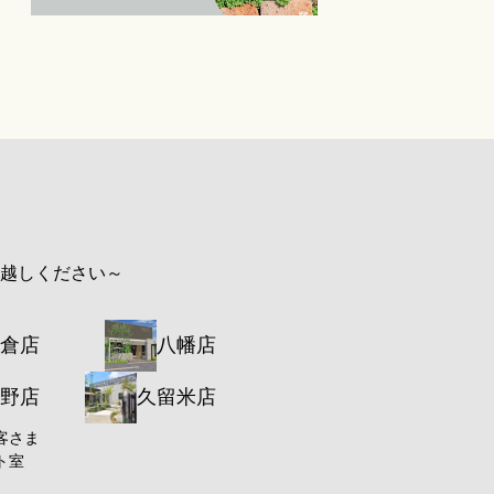
お越しください～
倉店
八幡店
野店
久留米店
客さま
ト室