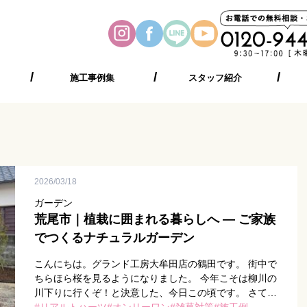
施工事例集
スタッフ紹介
2026/03/18
ガーデン
荒尾市｜植栽に囲まれる暮らしへ ― ご家族
でつくるナチュラルガーデン
こんにちは。グランド工房大牟田店の鶴田です。 街中で
ちらほら桜を見るようになりました。 今年こそは柳川の
川下りに行くぞ！と決意した、今日この頃です。 さて、