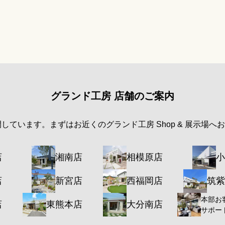
グランド工房 店舗のご案内
開しています。まずはお近くのグランド工房 Shop & 展示場へ
店
湘南店
相模原店
小
店
新宮店
西福岡店
筑紫
本部お
店
東熊本店
大分南店
サポー