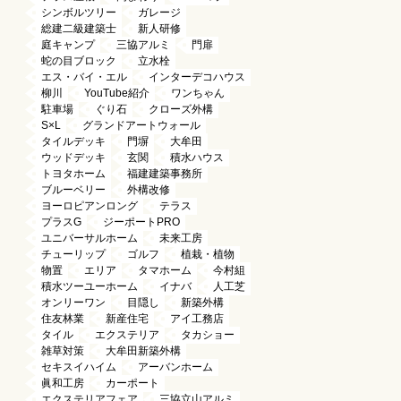
シンボルツリー
ガレージ
総建二級建築士
新人研修
庭キャンプ
三協アルミ
門扉
蛇の目ブロック
立水栓
エス・バイ・エル
インターデコハウス
柳川
YouTube紹介
ワンちゃん
駐車場
ぐり石
クローズ外構
S×L
グランドアートウォール
タイルデッキ
門塀
大牟田
ウッドデッキ
玄関
積水ハウス
トヨタホーム
福建建築事務所
ブルーベリー
外構改修
ヨーロピアンロング
テラス
プラスG
ジーポートPRO
ユニバーサルホーム
未来工房
チューリップ
ゴルフ
植栽・植物
物置
エリア
タマホーム
今村組
積水ツーユーホーム
イナバ
人工芝
オンリーワン
目隠し
新築外構
住友林業
新産住宅
アイ工務店
タイル
エクステリア
タカショー
雑草対策
大牟田新築外構
セキスイハイム
アーバンホーム
眞和工房
カーポート
エクステリアフェア
三協立山アルミ