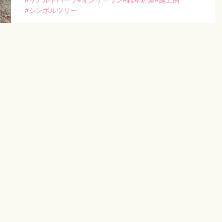
本日は先日施工が完了した、荒尾市のガーデン工事をさ
リアルトハーツ
オンリーワン
雑草対策
施工例
れたK様邸のご […]
シンボルツリー