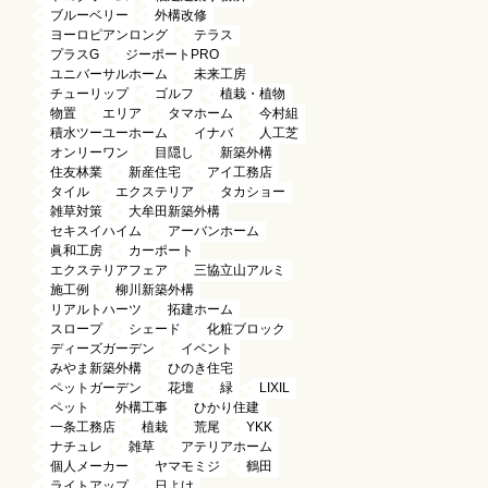
ブルーベリー
外構改修
ヨーロピアンロング
テラス
プラスG
ジーポートPRO
ユニバーサルホーム
未来工房
チューリップ
ゴルフ
植栽・植物
物置
エリア
タマホーム
今村組
積水ツーユーホーム
イナバ
人工芝
オンリーワン
目隠し
新築外構
住友林業
新産住宅
アイ工務店
タイル
エクステリア
タカショー
雑草対策
大牟田新築外構
セキスイハイム
アーバンホーム
眞和工房
カーポート
エクステリアフェア
三協立山アルミ
施工例
柳川新築外構
リアルトハーツ
拓建ホーム
スロープ
シェード
化粧ブロック
ディーズガーデン
イベント
みやま新築外構
ひのき住宅
ペットガーデン
花壇
緑
LIXIL
ペット
外構工事
ひかり住建
一条工務店
植栽
荒尾
YKK
ナチュレ
雑草
アテリアホーム
個人メーカー
ヤマモミジ
鶴田
ライトアップ
日よけ