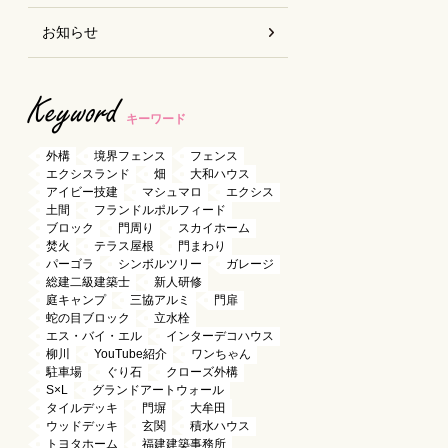
お知らせ
Keyword
キーワード
外構
境界フェンス
フェンス
エクシスランド
畑
大和ハウス
アイビー技建
マシュマロ
エクシス
土間
フランドルポルフィード
ブロック
門周り
スカイホーム
焚火
テラス屋根
門まわり
パーゴラ
シンボルツリー
ガレージ
総建二級建築士
新人研修
庭キャンプ
三協アルミ
門扉
蛇の目ブロック
立水栓
エス・バイ・エル
インターデコハウス
柳川
YouTube紹介
ワンちゃん
駐車場
ぐり石
クローズ外構
S×L
グランドアートウォール
タイルデッキ
門塀
大牟田
ウッドデッキ
玄関
積水ハウス
トヨタホーム
福建建築事務所