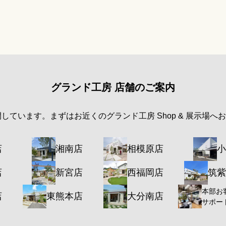
グランド工房 店舗のご案内
開しています。まずはお近くのグランド工房 Shop & 展示場へ
店
湘南店
相模原店
小
店
新宮店
西福岡店
筑紫
本部お
店
東熊本店
大分南店
サポー