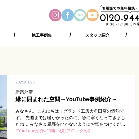
施工事例集
スタッフ紹介
2025/01/28
新築外溝
緑に囲まれた空間～YouTube事例紹介～
みなさん、こんにちは！グランド工房大牟田店の酒匂で
す。 先週までは暖かかったのに、急に寒くなってきまし
たね… みなさま風邪をひかないようにお気をつけくださ
い！ 本日はYouTubeに新しく投稿しました動画の […]
YouTube紹介
門塀
化粧ブロック
緑