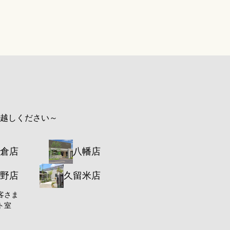
お越しください～
倉店
八幡店
野店
久留米店
客さま
ト室