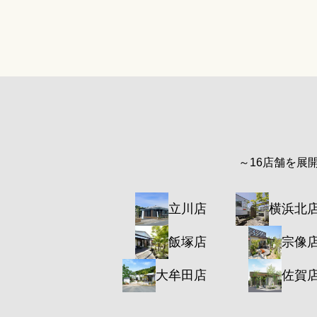
～16店舗を展
立川店
横浜北
飯塚店
宗像
大牟田店
佐賀