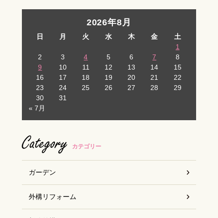
お客様の声
2026年8月
日
月
火
水
木
金
土
スタッフブログ
1
2
3
4
5
6
7
8
9
10
11
12
13
14
15
16
17
18
19
20
21
22
23
24
25
26
27
28
29
30
31
« 7月
Category
カテゴリー
ガーデン
外構リフォーム