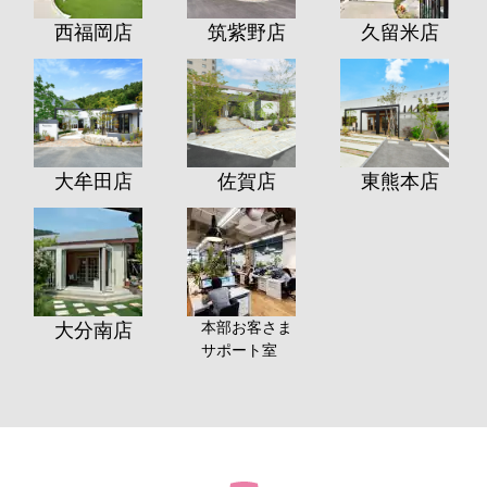
西福岡店
筑紫野店
久留米店
大牟田店
佐賀店
東熊本店
本部お客さま
大分南店
サポート室