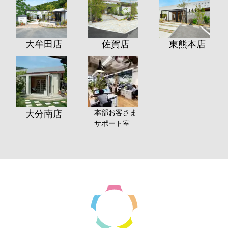
大牟田店
佐賀店
東熊本店
本部お客さま
大分南店
サポート室