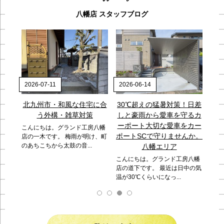
八幡店 スタッフブログ
2026-07-11
2026-06-14
202
チす
北九州市・和風な住宅に合
30℃超えの猛暑対策！日差
｜北
う外構・雑草対策
しと豪雨から愛車を守るカ
平素
ご相
ーポート大切な愛車をカー
くお
こんにちは。グランド工房八幡
なが
ポートSCで守りませんか。
店の一木です。 梅雨が明け、町
のあちこちから太鼓の音...
八幡エリア
八幡
月に
こんにちは。グランド工房八幡
店の道下です。 最近は日中の気
温が30℃くらいになっ...