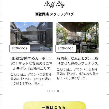
西福岡店 スタッフブログ
26-06-19
2026-06-14
2026-08-07
宅に調和するカーポート
福岡市｜欧風とモダン、織
+Gで作る
C！マットな質感のミニマ
り交ぜた緑のカフェテラス
こんにちは。グ
ルモダン｜西福岡エリア
岡店の落合です
こんにちは。グランド工房西福
気温、日照と外に出
岡店の川?です。 6月になり暑さ
んにちは。グランド工房西福
もいっそう強くなって...
店の川?です。 またまた暑い
続きますね。 職人...