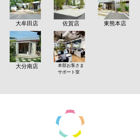
大牟田店
佐賀店
東熊本店
本部お客さま
大分南店
サポート室