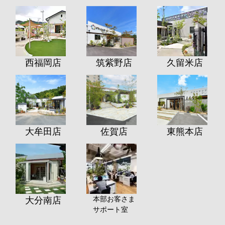
西福岡店
筑紫野店
久留米店
大牟田店
佐賀店
東熊本店
本部お客さま
大分南店
サポート室