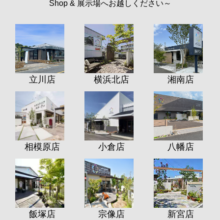
Shop & 展示場へお越しください～
立川店
横浜北店
湘南店
相模原店
小倉店
八幡店
飯塚店
宗像店
新宮店