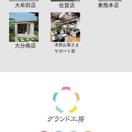
大牟田店
佐賀店
東熊本店
本部お客さま
大分南店
サポート室