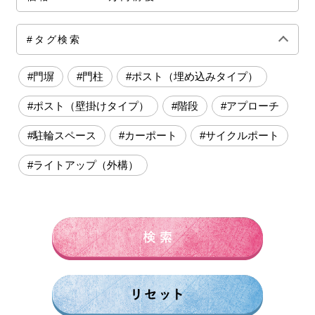
全ての価格帯
～50万円前後
100万円前後
#タグ検索
150万円前後
200万円前後
250万円前後
#門塀
#門柱
#ポスト（埋め込みタイプ）
300万円前後
500万円～
#ポスト（壁掛けタイプ）
#階段
#アプローチ
#駐輪スペース
#カーポート
#サイクルポート
#ライトアップ（外構）