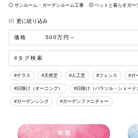
サンルーム・ガーデンルーム工事
ペットと暮らすガー
更に絞り込み
価格
500万円～
全ての価格帯
～50万円前後
100万円前後
15
#タグ検索
250万円前後
300万円前後
500万円～
#テラス
#天然芝
#人工芝
#フェンス
#ガ
#日除け（オーニング）
#日除け（パラソル・シェード
#ガーデンシンク
#ガーデンファニチャー