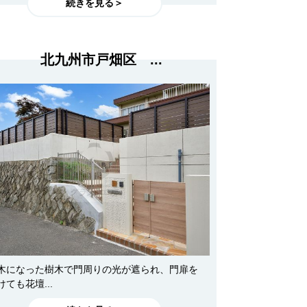
続きを見る＞
北九州市戸畑区 ...
木になった樹木で門周りの光が遮られ、門扉を
けても花壇...