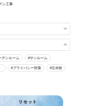
デン工事
0万円前後
200万円前後
ーデンルーム
#サンルーム
）
#プライバシー対策
#立水栓