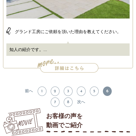
Q.
グランド工房にご依頼を頂いた理由を教えてください。
知人の紹介です。...
前へ
1
2
3
4
5
6
7
8
次へ
お客様の声を
動画でご紹介