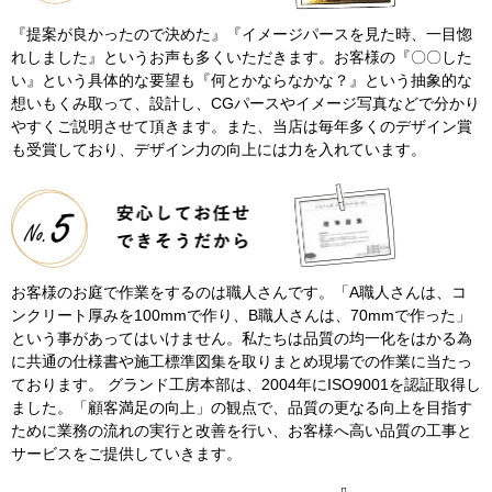
『提案が良かったので決めた』『イメージパースを見た時、一目惚
れしました』というお声も多くいただきます。お客様の『〇〇した
い』という具体的な要望も『何とかならなかな？』という抽象的な
想いもくみ取って、設計し、CGパースやイメージ写真などで分かり
やすくご説明させて頂きます。また、当店は毎年多くのデザイン賞
も受賞しており、デザイン力の向上には力を入れています。
お客様のお庭で作業をするのは職人さんです。「A職人さんは、コ
ンクリート厚みを100mmで作り、B職人さんは、70mmで作った」
という事があってはいけません。私たちは品質の均一化をはかる為
に共通の仕様書や施工標準図集を取りまとめ現場での作業に当たっ
ております。 グランド工房本部は、2004年にISO9001を認証取得し
ました。「顧客満足の向上」の観点で、品質の更なる向上を目指す
ために業務の流れの実行と改善を行い、お客様へ高い品質の工事と
サービスをご提供していきます。