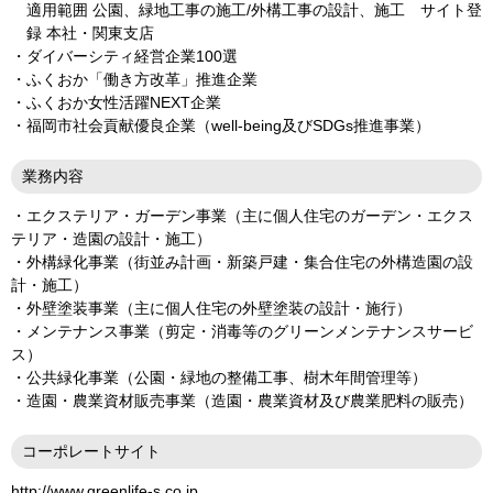
適用範囲 公園、緑地工事の施工/外構工事の設計、施工 サイト登
録 本社・関東支店
・ダイバーシティ経営企業100選
・ふくおか「働き方改革」推進企業
・ふくおか女性活躍NEXT企業
・福岡市社会貢献優良企業（well-being及びSDGs推進事業）
業務内容
・エクステリア・ガーデン事業（主に個人住宅のガーデン・エクス
テリア・造園の設計・施工）
・外構緑化事業（街並み計画・新築戸建・集合住宅の外構造園の設
計・施工）
・外壁塗装事業（主に個人住宅の外壁塗装の設計・施行）
・メンテナンス事業（剪定・消毒等のグリーンメンテナンスサービ
ス）
・公共緑化事業（公園・緑地の整備工事、樹木年間管理等）
・造園・農業資材販売事業（造園・農業資材及び農業肥料の販売）
コーポレートサイト
http://www.greenlife-s.co.jp