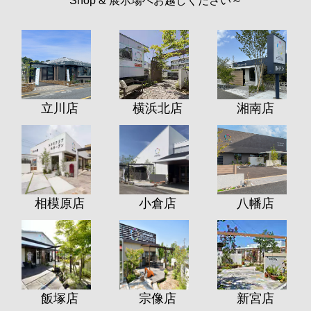
Shop & 展示場へお越しください～
立川店
横浜北店
湘南店
相模原店
小倉店
八幡店
飯塚店
宗像店
新宮店