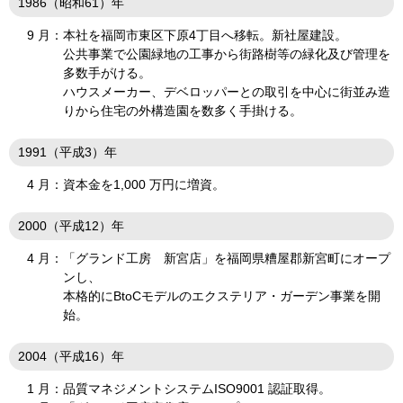
1986（昭和61）年
9 月：
本社を福岡市東区下原4丁目へ移転。新社屋建設。
公共事業で公園緑地の工事から街路樹等の緑化及び管理を
多数手がける。
ハウスメーカー、デベロッパーとの取引を中心に街並み造
りから住宅の外構造園を数多く手掛ける。
1991（平成3）年
4 月：
資本金を1,000 万円に増資。
2000（平成12）年
4 月：
「グランド工房 新宮店」を福岡県糟屋郡新宮町にオープ
ンし、
本格的にBtoCモデルのエクステリア・ガーデン事業を開
始。
2004（平成16）年
1 月：
品質マネジメントシステムISO9001 認証取得。