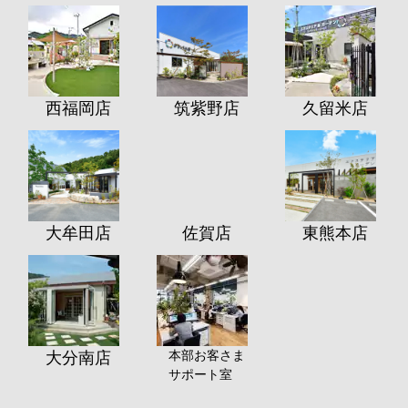
西福岡店
筑紫野店
久留米店
大牟田店
佐賀店
東熊本店
本部お客さま
大分南店
サポート室