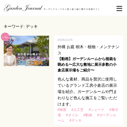
キーワード: デッキ
2025/11/25
外構 お庭 樹木・植物・メンテナン
ス
【動画】ガーデンルームから植栽を
眺める〜広大な敷地に展示多数の小
倉店展示場をご紹介〜
色んな素材、商品を贅沢に使用し
ているグランド工房小倉店の展示
場を紹介。ガーデンルームや門ま
わりなど色んな施工をご覧いただ
けます。
#物置
#人工芝
#シェード
#展示
場
#タイル
#動画
#ガーデンル
ーム
#デッキ