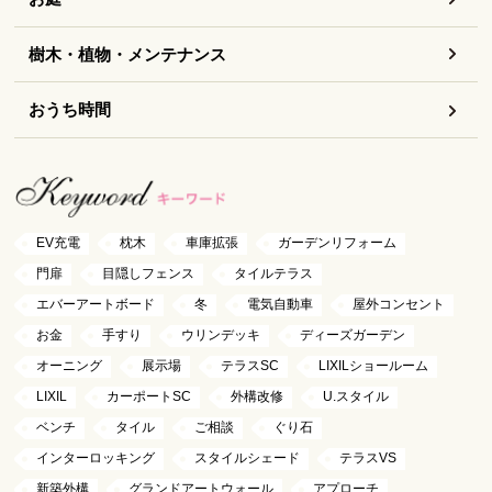
樹木・植物・メンテナンス
おうち時間
EV充電
枕木
車庫拡張
ガーデンリフォーム
門扉
目隠しフェンス
タイルテラス
エバーアートボード
冬
電気自動車
屋外コンセント
お金
手すり
ウリンデッキ
ディーズガーデン
オーニング
展示場
テラスSC
LIXILショールーム
LIXIL
カーポートSC
外構改修
U.スタイル
ベンチ
タイル
ご相談
ぐり石
インターロッキング
スタイルシェード
テラスVS
新築外構
グランドアートウォール
アプローチ