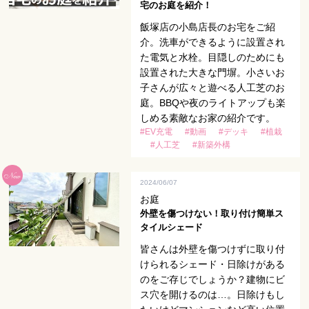
宅のお庭を紹介！
飯塚店の小島店長のお宅をご紹
介。洗車ができるように設置され
た電気と水栓。目隠しのためにも
設置された大きな門塀。小さいお
子さんが広々と遊べる人工芝のお
庭。BBQや夜のライトアップも楽
しめる素敵なお家の紹介です。
#EV充電
#動画
#デッキ
#植栽
#人工芝
#新築外構
2024/06/07
お庭
外壁を傷つけない！取り付け簡単ス
タイルシェード
皆さんは外壁を傷つけずに取り付
けられるシェード・日除けがある
のをご存じでしょうか？建物にビ
ス穴を開けるのは…。日除けもし