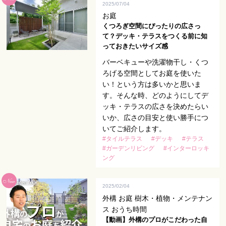
2025/07/04
お庭
くつろぎ空間にぴったりの広さっ
て？デッキ・テラスをつくる前に知
っておきたいサイズ感
バーベキューや洗濯物干し・くつ
ろげる空間としてお庭を使いた
い！という方は多いかと思いま
す。そんな時、どのようにしてデ
ッキ・テラスの広さを決めたらい
いか、広さの目安と使い勝手につ
いてご紹介します。
#タイルテラス
#デッキ
#テラス
#ガーデンリビング
#インターロッキ
ング
2025/02/04
外構 お庭 樹木・植物・メンテナン
ス おうち時間
【動画】外構のプロがこだわった自