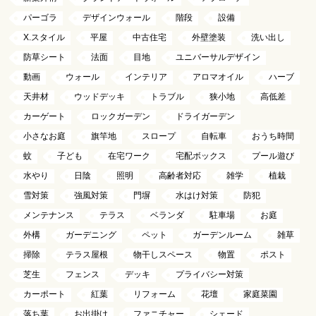
パーゴラ
デザインウォール
階段
設備
X.スタイル
平屋
中古住宅
外壁塗装
洗い出し
防草シート
法面
目地
ユニバーサルデザイン
動画
ウォール
インテリア
アロマオイル
ハーブ
天井材
ウッドデッキ
トラブル
狭小地
高低差
カーゲート
ロックガーデン
ドライガーデン
小さなお庭
旗竿地
スロープ
自転車
おうち時間
蚊
子ども
在宅ワーク
宅配ボックス
プール遊び
水やり
日陰
照明
高齢者対応
雑学
植栽
雪対策
強風対策
門塀
水はけ対策
防犯
メンテナンス
テラス
ベランダ
駐車場
お庭
外構
ガーデニング
ペット
ガーデンルーム
雑草
掃除
テラス屋根
物干しスペース
物置
ポスト
芝生
フェンス
デッキ
プライバシー対策
カーポート
紅葉
リフォーム
花壇
家庭菜園
落ち葉
お出掛け
ファニチャー
シェード