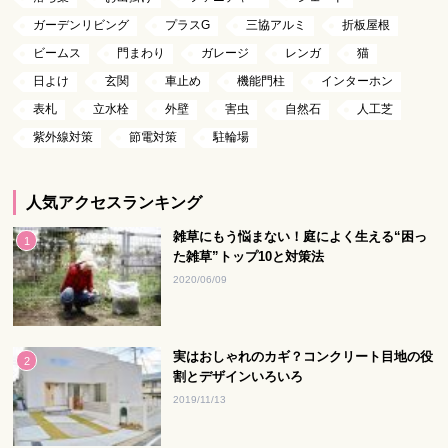
ガーデンリビング
プラスG
三協アルミ
折板屋根
ビームス
門まわり
ガレージ
レンガ
猫
日よけ
玄関
車止め
機能門柱
インターホン
表札
立水栓
外壁
害虫
自然石
人工芝
紫外線対策
節電対策
駐輪場
人気アクセスランキング
雑草にもう悩まない！庭によく生える“困っ
た雑草”トップ10と対策法
2020/06/09
実はおしゃれのカギ？コンクリート目地の役
割とデザインいろいろ
2019/11/13