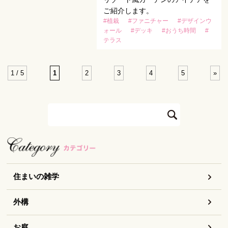
ご紹介します。
#植栽
#ファニチャー
#デザインウ
ォール
#デッキ
#おうち時間
#
テラス
1 / 5
1
2
3
4
5
»
住まいの雑学
外構
お庭