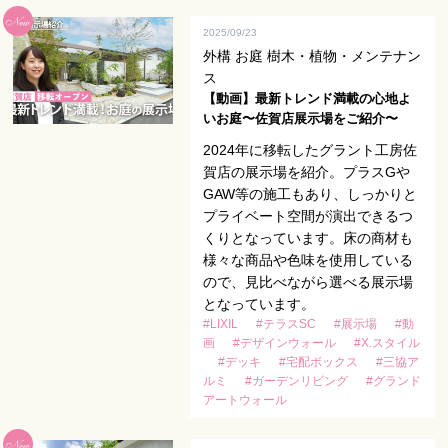
2025/09/23
外構 お庭 樹木・植物・メンテナン
ス
【動画】最新トレンド満載の心地よ
いお庭〜佐賀店展示場をご紹介〜
2024年に移転したグラント工房佐
賀店の展示場を紹介。プラスGや
GAW等の施工もあり、しっかりと
プライベート空間が演出できるつ
くりとなっています。床の商材も
様々な商品や色味を使用している
ので、見比べながら選べる展示場
となっています。
#LIXIL
#テラスSC
#展示場
#動
画
#デザインウォール
#X.スタイル
#デッキ
#宅配ボックス
#三協ア
ルミ
#ガーデンリビング
#グランド
アートウォール