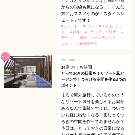
たいけどマンションなど高い位置
からの視線も気になる…。そんな
方におススメなのが「スタイルシ
ェード」です！
#シェード
#LIXIL
#スタイルシェー
ド
#お庭
#プライバシー対策
#
デッキ
#日陰
#メンテナンス
#
日よけ
#紫外線対策
2023/08/18
お庭 おうち時間
とっておきの日常を！リゾート風ガ
ーデンでくつろげる空間を作る3つの
ポイント
まるで海外旅行しているかのよう
なリゾート気分を楽しめるお庭が
あるなんて素敵ですよね。ついつ
いお庭に出たくなる、癒しとくつ
ろぎの空間を作ってみませんか？
本日は、とっておきの日常になる
リゾート風ガーデンのアイデアを