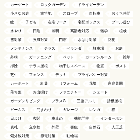
カーゲート
ロックガーデン
ドライガーデン
小さなお庭
旗竿地
スロープ
自転車
おうち時間
蚊
子ども
在宅ワーク
宅配ボックス
プール遊び
水やり
日陰
照明
高齢者対応
雑学
植栽
雪対策
強風対策
門塀
水はけ対策
防犯
メンテナンス
テラス
ベランダ
駐車場
お庭
外構
ガーデニング
ペット
ガーデンルーム
雑草
掃除
テラス屋根
物干しスペース
物置
ポスト
芝生
フェンス
デッキ
プライバシー対策
カーポート
紅葉
リフォーム
花壇
家庭菜園
落ち葉
お出掛け
ファニチャー
シェード
ガーデンリビング
プラスG
三協アルミ
折板屋根
ビームス
門まわり
ガレージ
レンガ
猫
日よけ
玄関
車止め
機能門柱
インターホン
表札
立水栓
外壁
害虫
自然石
人工芝
紫外線対策
節電対策
駐輪場