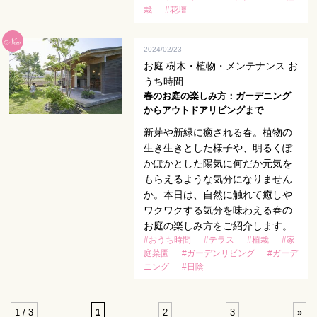
栽
#花壇
2024/02/23
お庭 樹木・植物・メンテナンス お
うち時間
春のお庭の楽しみ方：ガーデニング
からアウトドアリビングまで
新芽や新緑に癒される春。植物の
生き生きとした様子や、明るくぽ
かぽかとした陽気に何だか元気を
もらえるような気分になりません
か。本日は、自然に触れて癒しや
ワクワクする気分を味わえる春の
お庭の楽しみ方をご紹介します。
#おうち時間
#テラス
#植栽
#家
庭菜園
#ガーデンリビング
#ガーデ
ニング
#日陰
1 / 3
1
2
3
»