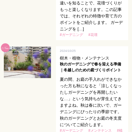
違いを知ることで、花壇づくりが
もっと楽しくなります。この記事
では、それぞれの特徴や育て方の
ポイントをご紹介します。 ガーデ
ニングを […]
#ガーデニング
#花壇
2024/10/25
樹木・植物・メンテナンス
秋のガーデニングで春を迎える準備
｜冬越しのための庭づくりポイント
夏の間、お庭の手入れができなか
った方も秋になると「涼しくなっ
たしガーデニングを再開したい
な…」という気持ちが芽生えてき
ますよね。秋は春に次いで、ガー
デニングにぴったりの季節です。
秋のガーデニングとお庭の冬支度
についてご紹介します。
#ガーデニング
#メンテナンス
#植