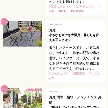
ヒントをお届けします。
#目隠しフェンス
#ガーデニング
#
雑草
#植栽
#家庭菜園
2025/08/15
お庭
小さなお庭でも大満足！暮らしを変
える工夫とは？
限られたスペースでも、お庭は暮
らしの中心に。植物の配置や素材
選び、レイアウトの工夫で、小さ
なお庭を快適で魅力的な空間に変
えるアイデアをご紹介します。
#ガーデニング
#家庭菜園
#小さな
お庭
2025/06/17
お庭 樹木・植物・メンテナンス 外
構
【動画】ヴィンテージガーデンで心