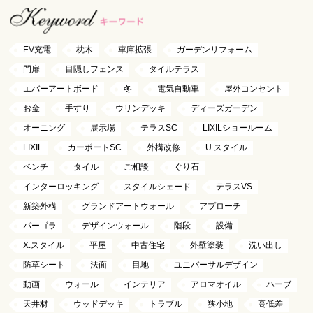
EV充電
枕木
車庫拡張
ガーデンリフォーム
門扉
目隠しフェンス
タイルテラス
エバーアートボード
冬
電気自動車
屋外コンセント
お金
手すり
ウリンデッキ
ディーズガーデン
オーニング
展示場
テラスSC
LIXILショールーム
LIXIL
カーポートSC
外構改修
U.スタイル
ベンチ
タイル
ご相談
ぐり石
インターロッキング
スタイルシェード
テラスVS
新築外構
グランドアートウォール
アプローチ
パーゴラ
デザインウォール
階段
設備
X.スタイル
平屋
中古住宅
外壁塗装
洗い出し
防草シート
法面
目地
ユニバーサルデザイン
動画
ウォール
インテリア
アロマオイル
ハーブ
天井材
ウッドデッキ
トラブル
狭小地
高低差