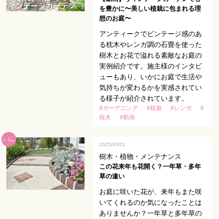
を豊かに〜美しい植栽に包まれる理
想のお庭〜
アンティークでビンテージ感のあ
る枕木やレンガ調の石畳を使った
樹木とお花で溢れる素敵なお庭の
実例紹介です。施主様のインタビ
ューもあり、いかにお庭で生活や
気持ちが変わるかを実感されてい
る様子が紹介されています。
#ガーデニング
#植栽
#レンガ
#
枕木
#動画
2025/03/21
樹木・植物・メンテナンス
この花来年も花開く？一年草・多年
草の違い
お庭に咲いた花が、来年もまた咲
いてくれるのか気になったことは
ありませんか？一年草と多年草の