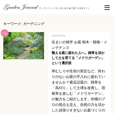
キーワード: ガーデニング
2026/07/24
住まいの雑学 お庭 樹木・植物・メ
ンテナンス
整える庭に疲れた人へ。雑草を活か
して土を育てる「メドウガーデン」
という選択肢
草むしりや生垣の剪定など、終わ
りのないお庭の手入れに疲れてい
ませんか？最近話題の、雑草を
「高刈り」して土壌を改善し、宿
根草を楽しむ「メドウガーデン」
の魅力をご紹介します。外構のプ
ロの視点も交え、自然の力を活か
した頑張りすぎないお庭づくりの