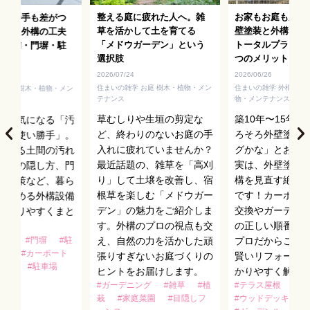
整える庭に疲れた人へ。雑
お家もお庭も見違
使い勝手も差がつ
草を活かして土を育てる
壁塗装と外構リフ
利いた外構の工夫
「メドウガーデン」という
トータルプランニ
・設備・門塀・駐
選択肢
つのメリット
ス
2026/07/24
2026/06/26
住まいの雑学 お庭 樹木・植物・メン
住まいの雑学 外構 お庭
 外構 樹木・植物・メン
テナンス
物・メンテナンス
草むしりや生垣の剪定な
築10年〜15年
後に気になる「汚
ど、終わりのないお庭の手
ろそろ外壁塗装
目・使い勝手」。
入れに疲れていませんか？
グかな」とお悩
による土間の汚れ
最近話題の、雑草を「高刈
実は、外壁塗装
外機の隠し方、門
り」して土壌を改善し、宿
構を見直す絶好
れ対策など、暮ら
根草を楽しむ「メドウガー
です！カーポー
を高める外構設備
デン」の魅力をご紹介しま
交換やガーデン
分かりやすくまと
す。外構のプロの視点も交
の正しい順番な
。
ンス
#門塀
#駐
え、自然の力を活かした頑
プロだからこそ
設備
#カーポート
張りすぎないお庭づくりの
賢いリフォーム
屋根
#駐車場
ヒントをお届けします。
かりやすく解説
#ガーデニング
#雑草
#植
#テラス屋根
#リ
栽
#家庭菜園
#目隠しフ
#ウッドデッキ
#