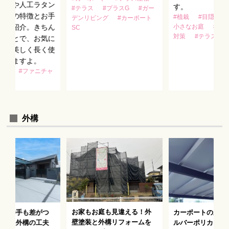
木製や人工ラタン
す。
#テラス
#プラスG
#ガー
ごとの特徴とお手
#植栽
#目隠しフ
デンリビング
#カーポート
をご紹介。きちん
小さなお庭
#プ
SC
対策
#テラス
ることで、お気に
具を美しく長く使
できますよ。
ンス
#ファニチャ
外構
お家もお庭も見違える！外
使い勝手も差がつ
カーポートの新定
壁塗装と外構リフォームを
利いた外構の工夫
ルバーポリカ」で