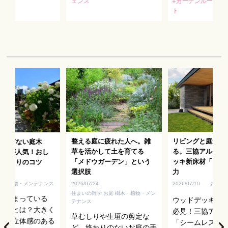
ェンス
#ガーデンルーム
ト
整える庭に疲れた人へ。雑
リビングと庭がひ
りすぎない庭木
草を活かして土を育てる
る。三協アルミの
ブ」が人気！おし
「メドウガーデン」という
ッキ新床材「フロ
庭づくりのコツ
選択肢
力
樹木・植物・メンテナンス
2026/07/24
2026/07/10
お庭
住まいの雑学 お庭 樹木・植物・メン
が高まっている
ウッドデッキを
テナンス
ブ」とは？大きく
必見！三協アル
草むしりや生垣の剪定な
ず、立体感のある
「シームレスフ
ど、終わりのないお庭の手