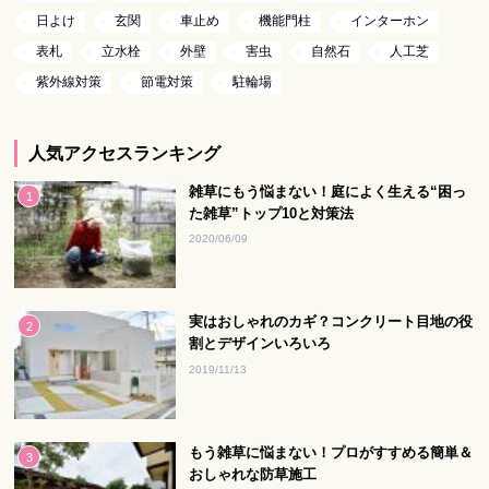
日よけ
玄関
車止め
機能門柱
インターホン
表札
立水栓
外壁
害虫
自然石
人工芝
紫外線対策
節電対策
駐輪場
人気アクセスランキング
雑草にもう悩まない！庭によく生える“困っ
た雑草”トップ10と対策法
2020/06/09
実はおしゃれのカギ？コンクリート目地の役
割とデザインいろいろ
2019/11/13
もう雑草に悩まない！プロがすすめる簡単＆
おしゃれな防草施工