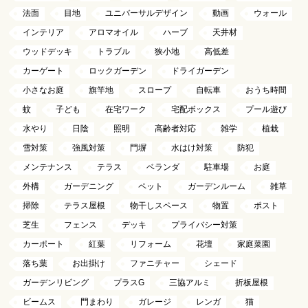
法面
目地
ユニバーサルデザイン
動画
ウォール
インテリア
アロマオイル
ハーブ
天井材
ウッドデッキ
トラブル
狭小地
高低差
カーゲート
ロックガーデン
ドライガーデン
小さなお庭
旗竿地
スロープ
自転車
おうち時間
蚊
子ども
在宅ワーク
宅配ボックス
プール遊び
水やり
日陰
照明
高齢者対応
雑学
植栽
雪対策
強風対策
門塀
水はけ対策
防犯
メンテナンス
テラス
ベランダ
駐車場
お庭
外構
ガーデニング
ペット
ガーデンルーム
雑草
掃除
テラス屋根
物干しスペース
物置
ポスト
芝生
フェンス
デッキ
プライバシー対策
カーポート
紅葉
リフォーム
花壇
家庭菜園
落ち葉
お出掛け
ファニチャー
シェード
ガーデンリビング
プラスG
三協アルミ
折板屋根
ビームス
門まわり
ガレージ
レンガ
猫