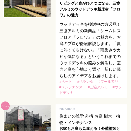
リビングと庭がひとつになる。三協
アルミのウッドデッキ新床材「フロ
ワ」の魅力
ウッドデッキを検討中の方必見！
三協アルミの新商品「シームレス
フロア『フロワ』」の魅力を、お
庭のプロが徹底解説します。「夏
に熱くて歩けない」「雨染みやカ
ビが気になる」というこれまでの
ウッドデッキの悩みを解消し、室
内と庭を心地よく繋ぐ、新しい暮
らしのアイデアをお届けします。
#ペット
#ベランダ
#プール遊び
#メンテナンス
#三協アルミ
#ウッ
ドデッキ
2026/06/26
住まいの雑学 外構 お庭 樹木・植
物・メンテナンス
お家もお庭も見違える！外壁塗装と