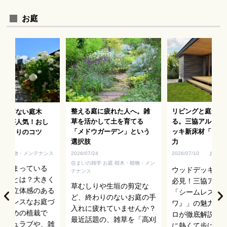
お庭
整える庭に疲れた人へ。雑
リビングと庭がひ
りすぎない庭木
草を活かして土を育てる
る。三協アルミの
ブ」が人気！おし
「メドウガーデン」という
ッキ新床材「フロ
庭づくりのコツ
選択肢
力
樹木・植物・メンテナンス
2026/07/24
2026/07/10
お庭
住まいの雑学 お庭 樹木・植物・メン
が高まっている
ウッドデッキを
テナンス
ブ」とは？大きく
必見！三協アル
草むしりや生垣の剪定な
ず、立体感のある
「シームレスフ
ど、終わりのないお庭の手
テナンスなお庭づ
ワ』」の魅力を
入れに疲れていませんか？
すすめの植栽で
ロが徹底解説し
最近話題の、雑草を「高刈
のシュラブや、雑
に熱くて歩けな