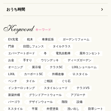
おうち時間
EV充電
枕木
車庫拡張
ガーデンリフォーム
門扉
目隠しフェンス
タイルテラス
エバーアートボード
冬
電気自動車
屋外コンセント
お金
手すり
ウリンデッキ
ディーズガーデン
オーニング
展示場
テラスSC
LIXILショールーム
LIXIL
カーポートSC
外構改修
U.スタイル
ベンチ
タイル
ご相談
ぐり石
インターロッキング
スタイルシェード
テラスVS
新築外構
グランドアートウォール
アプローチ
パーゴラ
デザインウォール
階段
設備
X.スタイル
平屋
外壁塗装
洗い出し
防草シート