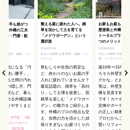
整える庭に疲れた人へ。雑
お家もお庭も見違
使い勝手も差がつ
草を活かして土を育てる
壁塗装と外構リフ
利いた外構の工夫
「メドウガーデン」という
トータルプランニ
・設備・門塀・駐
選択肢
つのメリット
ス
2026/07/24
2026/06/26
住まいの雑学 お庭 樹木・植物・メン
住まいの雑学 外構 お庭
 外構 樹木・植物・メン
テナンス
物・メンテナンス
草むしりや生垣の剪定な
築10年〜15年
後に気になる「汚
ど、終わりのないお庭の手
ろそろ外壁塗装
目・使い勝手」。
入れに疲れていませんか？
グかな」とお悩
による土間の汚れ
最近話題の、雑草を「高刈
実は、外壁塗装
外機の隠し方、門
り」して土壌を改善し、宿
構を見直す絶好
れ対策など、暮ら
根草を楽しむ「メドウガー
です！カーポー
を高める外構設備
デン」の魅力をご紹介しま
交換やガーデン
分かりやすくまと
す。外構のプロの視点も交
の正しい順番な
。
ンス
#門塀
#駐
え、自然の力を活かした頑
プロだからこそ
設備
#カーポート
張りすぎないお庭づくりの
賢いリフォーム
屋根
#駐車場