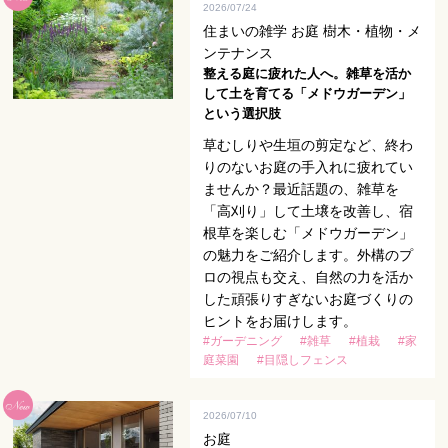
2026/07/24
住まいの雑学 お庭 樹木・植物・メ
ンテナンス
整える庭に疲れた人へ。雑草を活か
して土を育てる「メドウガーデン」
という選択肢
草むしりや生垣の剪定など、終わ
りのないお庭の手入れに疲れてい
ませんか？最近話題の、雑草を
「高刈り」して土壌を改善し、宿
根草を楽しむ「メドウガーデン」
の魅力をご紹介します。外構のプ
ロの視点も交え、自然の力を活か
した頑張りすぎないお庭づくりの
ヒントをお届けします。
#ガーデニング
#雑草
#植栽
#家
庭菜園
#目隠しフェンス
2026/07/10
お庭