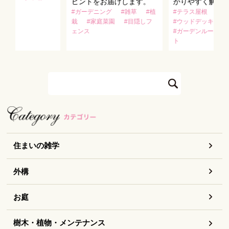
ヒントをお届けします。
かりやすく解説
#ガーデニング
#雑草
#植
#テラス屋根
#リ
栽
#家庭菜園
#目隠しフ
#ウッドデッキ
#
ェンス
#ガーデンルーム
ト
住まいの雑学
外構
お庭
樹木・植物・メンテナンス