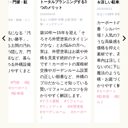
トータルプランニングする3
・設備・門塀・駐
＆涼しい駐車場づ
つのメリット
ス
2026/06/12
住まいの雑学 外構 お庭
2026/06/26
住まいの雑学 外構 お庭 樹木・植
 外構 樹木・植物・メン
カーポートの屋
物・メンテナンス
番「シルバーポ
築10年〜15年を迎え「そ
後に気になる「汚
場！人気のアル
ろそろ外壁塗装のタイミン
目・使い勝手」。
うな高級感を持
グかな」とお悩みの方へ。
による土間の汚れ
価格を抑えられ
実は、外壁塗装はお庭や外
外機の隠し方、門
素材です。高い
構を見直す絶好のチャンス
れ対策など、暮ら
車内は涼しく、
です！カーポートの屋根材
を高める外構設備
ないのに下は明
交換やガーデンルーム設置
分かりやすくまと
魔法のような特
の正しい順番など、外構の
。
構・お庭づくり
ンス
#門塀
#駐
プロだからこそ知っている
かりやすく解説
設備
#カーポート
賢いリフォームのコツを分
#カーポート
#テ
屋根
#駐車場
かりやすく解説します。
#駐車場
#駐輪場
#テラス屋根
#リフォーム
ルミ
#ウッドデッキ
#外壁塗装
#ガーデンルーム
#カーポー
ト