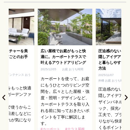
ファニチャーを美
広い屋根でお庭がもっと快
圧迫感のないおし
！素材ごとのお手
適に。カーポートテラスで
隠しアイデア｜デ
叶えるアウトドアリビング
と暮らしやすさを
方法
2025/12/05
お庭 おうち時間
植物・メンテナンス おう
2025/11/07
カーポートを使って、お庭
外構 お庭 おうち時間
にもうひとつのリビング空
時間をもっと快適
圧迫感のないお
間を。広々とした屋根・強
れるガーデンファ
隠しアイデアを
度・照明・デザインなど、
。
ザインパネルや
カーポートテラスを取り入
屋外で使うからこ
ック、採光パネ
れる前に知っておきたいポ
雨・日差しなどに
工夫で、プライ
イントを丁寧に解説しま
や汚れが気になり
りながら快適な
す。
。
くるポイントを
#カーポート
#テラス屋根