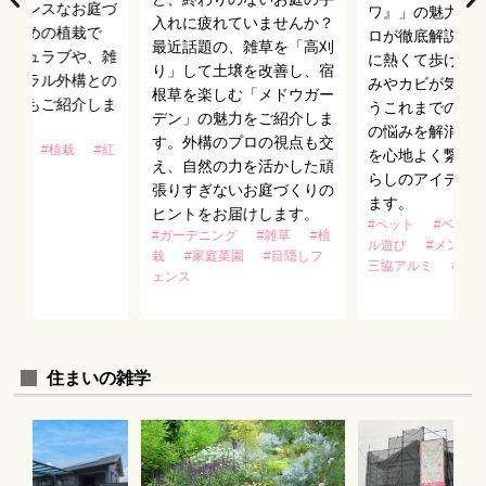
テナンスなお庭づ
ワ』」の魅力を
入れに疲れていませんか？
すすめの植栽で
ロが徹底解説し
最近話題の、雑草を「高刈
のシュラブや、雑
に熱くて歩けな
り」して土壌を改善し、宿
チュラル外構との
みやカビが気に
根草を楽しむ「メドウガー
せ方もご紹介しま
うこれまでのウ
デン」の魅力をご紹介しま
の悩みを解消し
す。外構のプロの視点も交
お庭
#植栽
#紅
を心地よく繋ぐ
え、自然の力を活かした頑
らしのアイデア
張りすぎないお庭づくりの
ます。
ヒントをお届けします。
#ペット
#ベラン
#ガーデニング
#雑草
#植
ル遊び
#メンテ
栽
#家庭菜園
#目隠しフ
三協アルミ
#ウ
ェンス
住まいの雑学