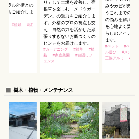
り」して土壌を改善し、宿
チュラル外構との
みやカビが気に
根草を楽しむ「メドウガー
せ方もご紹介しま
うこれまでのウ
デン」の魅力をご紹介しま
の悩みを解消し
す。外構のプロの視点も交
お庭
#植栽
#紅
を心地よく繋ぐ
え、自然の力を活かした頑
らしのアイデア
張りすぎないお庭づくりの
ます。
ヒントをお届けします。
#ペット
#ベラン
#ガーデニング
#雑草
#植
ル遊び
#メンテ
栽
#家庭菜園
#目隠しフ
三協アルミ
#ウ
ェンス
樹木・植物・メンテナンス