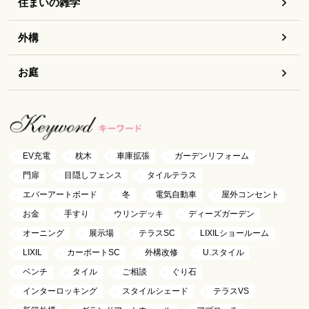
住まいの雑学
外構
お庭
EV充電
枕木
車庫拡張
ガーデンリフォーム
門扉
目隠しフェンス
タイルテラス
エバーアートボード
冬
電気自動車
屋外コンセント
お金
手すり
ウリンデッキ
ディーズガーデン
オーニング
展示場
テラスSC
LIXILショールーム
LIXIL
カーポートSC
外構改修
U.スタイル
ベンチ
タイル
ご相談
ぐり石
インターロッキング
スタイルシェード
テラスVS