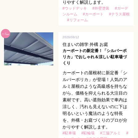
りやすく解説します。
#ウッドデッキ
#外壁塗装
#ガーデ
ンルーム
#カーポート
#テラス屋根
#リフォーム
2026/06/12
住まいの雑学 外構 お庭
カーポートの新定番！「シルバーポ
リカ」でおしゃれ＆涼しい駐車場づ
くり
カーポートの屋根材に新定番「シ
ルバーポリカ」が登場！人気のア
ルミ屋根のような高級感を持ちな
がら、価格を抑えられる大注目の
素材です。高い遮熱効果で車内は
涼しく、汚れも見えないのに下は
明るいという魔法のような特長
を、外構・お庭づくりのプロが分
かりやすく解説します。
#駐車場
#駐輪場
#三協アルミ
#