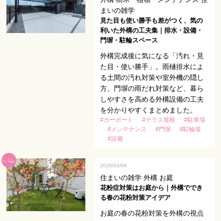
まいの雑学
見た目も使い勝手も差がつく、気の
利いた外構の工夫集｜排水・設備・
門塀・駐輪スペース
外構完成後に気になる「汚れ・見
た目・使い勝手」。雨樋排水によ
る土間の汚れ対策や室外機の隠し
方、門塀の雨だれ対策など、暮ら
しやすさを高める外構設備の工夫
を分かりやすくまとめました。
#カーポート
#テラス屋根
#駐車場
#メンテナンス
#門塀
#駐輪場
#設備
2026/03/06
住まいの雑学 外構 お庭
花粉症対策はお庭から｜外構ででき
る春の花粉対策アイデア
お庭の春の花粉対策を外構の視点