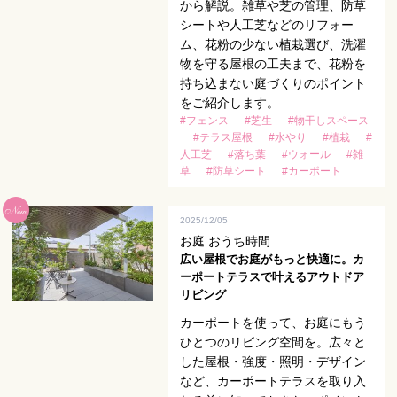
から解説。雑草や芝の管理、防草
シートや人工芝などのリフォー
ム、花粉の少ない植栽選び、洗濯
物を守る屋根の工夫まで、花粉を
持ち込まない庭づくりのポイント
をご紹介します。
#フェンス
#芝生
#物干しスペース
#テラス屋根
#水やり
#植栽
#
人工芝
#落ち葉
#ウォール
#雑
草
#防草シート
#カーポート
2025/12/05
お庭 おうち時間
広い屋根でお庭がもっと快適に。カ
ーポートテラスで叶えるアウトドア
リビング
カーポートを使って、お庭にもう
ひとつのリビング空間を。広々と
した屋根・強度・照明・デザイン
など、カーポートテラスを取り入