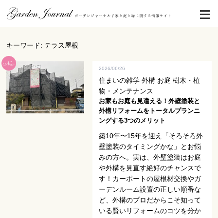
キーワード: テラス屋根
2026/06/26
住まいの雑学 外構 お庭 樹木・植
物・メンテナンス
お家もお庭も見違える！外壁塗装と
外構リフォームをトータルプランニ
ングする3つのメリット
築10年〜15年を迎え「そろそろ外
壁塗装のタイミングかな」とお悩
みの方へ。実は、外壁塗装はお庭
や外構を見直す絶好のチャンスで
す！カーポートの屋根材交換やガ
ーデンルーム設置の正しい順番な
ど、外構のプロだからこそ知って
いる賢いリフォームのコツを分か