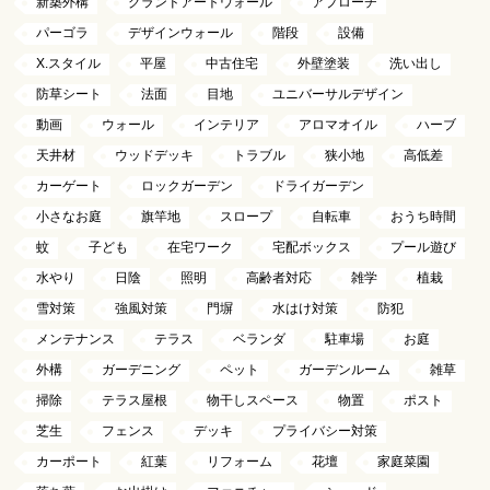
新築外構
グランドアートウォール
アプローチ
パーゴラ
デザインウォール
階段
設備
X.スタイル
平屋
中古住宅
外壁塗装
洗い出し
防草シート
法面
目地
ユニバーサルデザイン
動画
ウォール
インテリア
アロマオイル
ハーブ
天井材
ウッドデッキ
トラブル
狭小地
高低差
カーゲート
ロックガーデン
ドライガーデン
小さなお庭
旗竿地
スロープ
自転車
おうち時間
蚊
子ども
在宅ワーク
宅配ボックス
プール遊び
水やり
日陰
照明
高齢者対応
雑学
植栽
雪対策
強風対策
門塀
水はけ対策
防犯
メンテナンス
テラス
ベランダ
駐車場
お庭
外構
ガーデニング
ペット
ガーデンルーム
雑草
掃除
テラス屋根
物干しスペース
物置
ポスト
芝生
フェンス
デッキ
プライバシー対策
カーポート
紅葉
リフォーム
花壇
家庭菜園