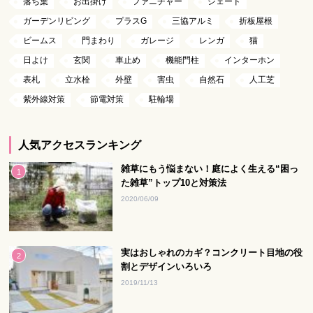
落ち葉
お出掛け
ファニチャー
シェード
ガーデンリビング
プラスG
三協アルミ
折板屋根
ビームス
門まわり
ガレージ
レンガ
猫
日よけ
玄関
車止め
機能門柱
インターホン
表札
立水栓
外壁
害虫
自然石
人工芝
紫外線対策
節電対策
駐輪場
人気アクセスランキング
雑草にもう悩まない！庭によく生える“困っ
た雑草”トップ10と対策法
2020/06/09
実はおしゃれのカギ？コンクリート目地の役
割とデザインいろいろ
2019/11/13