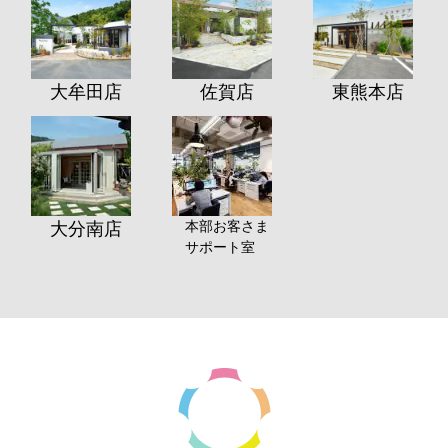
大牟田店
佐賀店
東熊本店
本部お客さま
大分南店
サポート室