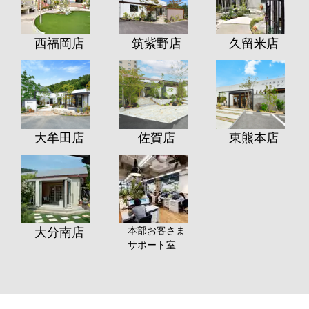
西福岡店
筑紫野店
久留米店
大牟田店
佐賀店
東熊本店
本部お客さま
大分南店
サポート室