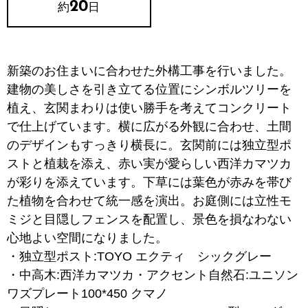
20
約
日
新築のお住まいに合わせた外構工事を行いました。
建物の美しさを引き立てる位置にシンボルツリーを
植え、玄関まわりは使い勝手を考えてコンクリート
で仕上げています。横に広がる外観に合わせ、土間
のデザインもすっきり横長に。玄関前には独立型ポ
ストと植栽を添え、赤い実が愛らしい西洋カマツカ
が彩りを添えています。下草には葉色が赤みを帯び
た植物を合わせて統一感を演出。お庭側には立性モ
ミジと目隠しフェンスを配置し、景色を損なわない
心地よい空間になりました。
・独立型ポスト:TOYO エクティ シックグレー
・中高木:西洋カマツカ・アクセント自然石:ユニソン
ワズプレート100*450 クマノ