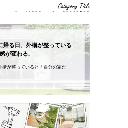
Category Title
に帰る日、外構が整っている
感が変わる。
外構が整っていると「自分の家だ」