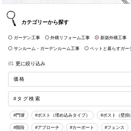
カテゴリーから探す
ガーデン工事
外構リフォーム工事
新築外構工事
サンルーム・ガーデンルーム工事
ペットと暮らすガー
更に絞り込み
価格
全ての価格帯
～50万円前後
100万円前後
15
#タグ検索
250万円前後
300万円前後
500万円～
#門塀
#ポスト（埋め込みタイプ）
#ポスト（壁掛
#階段
#アプローチ
#カーポート
#フェンス