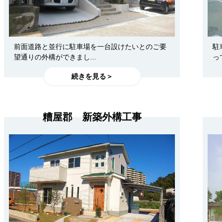
前面道路と並行に駐車場を一台設けたいとのご要
駐
望通りの外構ができまし...
っ
続きを見る＞
糟屋郡 新築外構工事