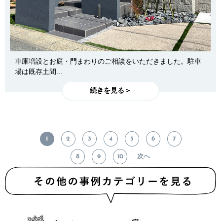
車庫増設とお庭・門まわりのご相談をいただきました。駐車
場は既存土間...
続きを見る＞
1
2
3
4
5
6
7
8
9
10
次へ