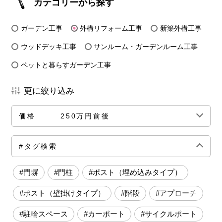
カテゴリーから探す
ガーデン工事
外構リフォーム工事
新築外構工事
ウッドデッキ工事
サンルーム・ガーデンルーム工事
ペットと暮らすガーデン工事
更に絞り込み
価格
250万円前後
全ての価格帯
～50万円前後
100万円前後
#タグ検索
150万円前後
200万円前後
250万円前後
#門塀
#門柱
#ポスト（埋め込みタイプ）
300万円前後
500万円～
#ポスト（壁掛けタイプ）
#階段
#アプローチ
#駐輪スペース
#カーポート
#サイクルポート