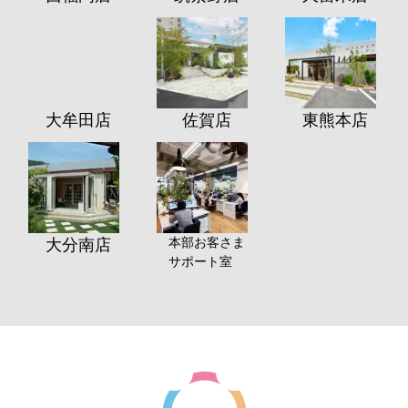
大牟田店
佐賀店
東熊本店
本部お客さま
大分南店
サポート室