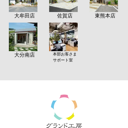
大牟田店
佐賀店
東熊本店
本部お客さま
大分南店
サポート室