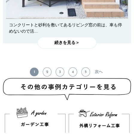
コンクリートと砂利を敷いてあるリビング窓の前は、車も停
めないので活...
続きを見る＞
1
2
3
4
5
次へ