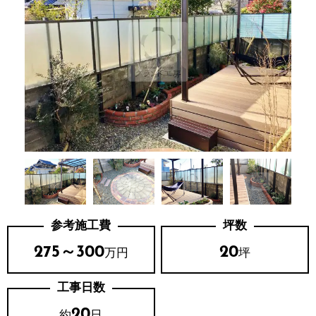
参考施工費
坪数
275～300
20
万円
坪
工事日数
20
約
日