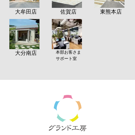
大牟田店
佐賀店
東熊本店
本部お客さま
大分南店
サポート室