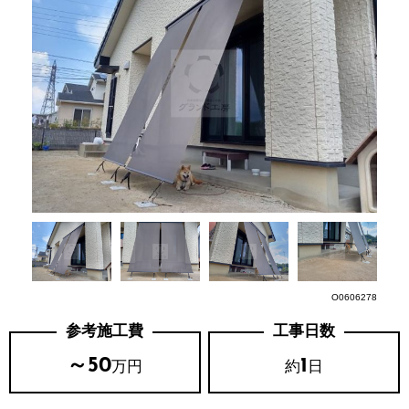
O0606278
参考施工費
工事日数
～50
1
万円
約
日