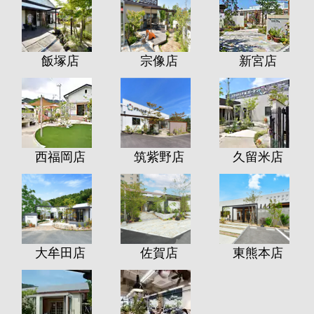
飯塚店
宗像店
新宮店
西福岡店
筑紫野店
久留米店
大牟田店
佐賀店
東熊本店