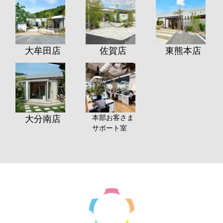
大牟田店
佐賀店
東熊本店
本部お客さま
大分南店
サポート室