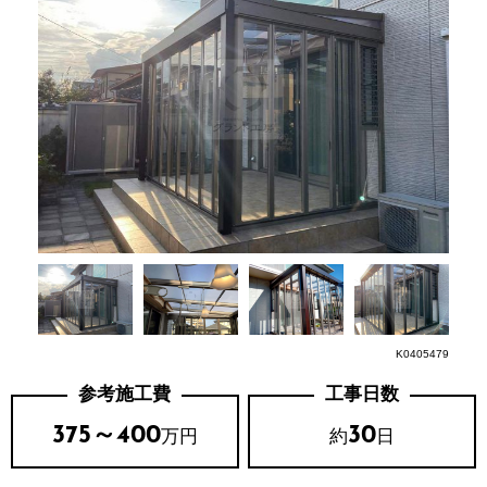
K0405479
参考施工費
工事日数
375～400
30
万円
約
日