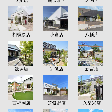
立川店
横浜北店
湘南店
相模原店
小倉店
八幡店
飯塚店
宗像店
新宮店
西福岡店
筑紫野店
久留米店