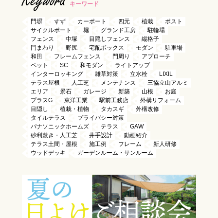
Keyword
キーワード
門塀
すず
カーポート
四元
植栽
ポスト
サイクルポート
堀
グランド工房
駐輪場
フェンス
中塚
目隠しフェンス
縦格子
門まわり
野尻
宅配ボックス
モダン
駐車場
和田
フレームフェンス
門周り
アプローチ
ペット
SC
和モダン
ライトアップ
インターロッキング
雑草対策
立水栓
LIXIL
テラス屋根
人工芝
メンテナンス
三協立山アルミ
エリア
景石
ガレージ
新築
山根
お庭
プラスG
東洋工業
駅前工務店
外構リフォーム
目隠し
植栽・植物
タカスギ
外構改修
タイルテラス
プライバシー対策
パナソニックホームズ
テラス
GAW
砂利敷き・人工芝
井手設計
動画紹介
テラス土間・屋根
施工例
フレーム
新人研修
ウッドデッキ
ガーデンルーム・サンルーム