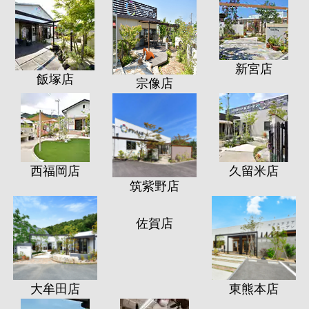
新宮店
飯塚店
宗像店
西福岡店
久留米店
筑紫野店
大牟田店
佐賀店
東熊本店