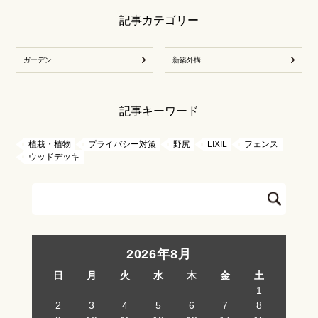
記事カテゴリー
ガーデン
新築外構
記事キーワード
植栽・植物
プライバシー対策
野尻
LIXIL
フェンス
ウッドデッキ
2026年8月
日
月
火
水
木
金
土
1
2
3
4
5
6
7
8