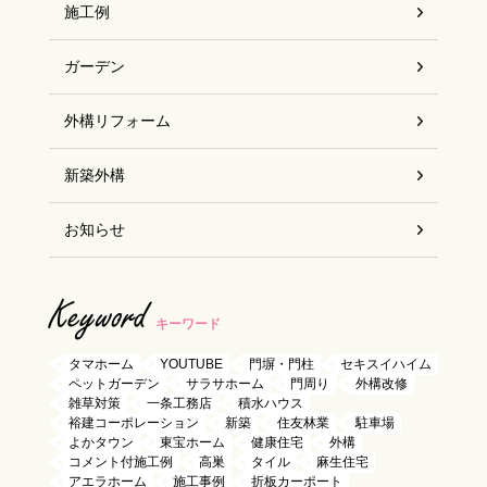
施工例
ガーデン
外構リフォーム
新築外構
お知らせ
Keyword
キーワード
タマホーム
YOUTUBE
門塀・門柱
セキスイハイム
ペットガーデン
サラサホーム
門周り
外構改修
雑草対策
一条工務店
積水ハウス
裕建コーポレーション
新築
住友林業
駐車場
よかタウン
東宝ホーム
健康住宅
外構
コメント付施工例
高巣
タイル
麻生住宅
アエラホーム
施工事例
折板カーポート