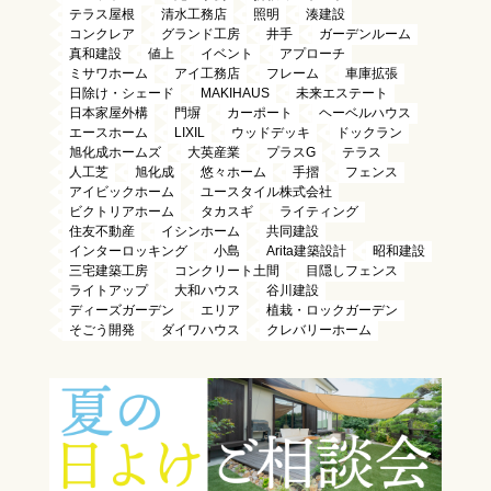
テラス屋根
清水工務店
照明
湊建設
コンクレア
グランド工房
井手
ガーデンルーム
真和建設
値上
イベント
アプローチ
ミサワホーム
アイ工務店
フレーム
車庫拡張
日除け・シェード
MAKIHAUS
未来エステート
日本家屋外構
門塀
カーポート
ヘーベルハウス
エースホーム
LIXIL
ウッドデッキ
ドックラン
旭化成ホームズ
大英産業
プラスG
テラス
人工芝
旭化成
悠々ホーム
手摺
フェンス
アイビックホーム
ユースタイル株式会社
ビクトリアホーム
タカスギ
ライティング
住友不動産
イシンホーム
共同建設
インターロッキング
小島
Arita建築設計
昭和建設
三宅建築工房
コンクリート土間
目隠しフェンス
ライトアップ
大和ハウス
谷川建設
ディーズガーデン
エリア
植栽・ロックガーデン
そごう開発
ダイワハウス
クレバリーホーム