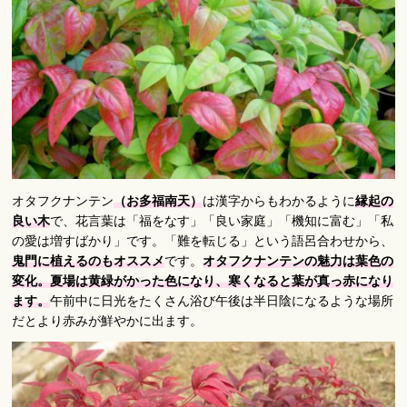
オタフクナンテン
（お多福南天）
は漢字からもわかるように
縁起の
良い木
で、花言葉は「福をなす」「良い家庭」「機知に富む」「私
の愛は増すばかり」です。「難を転じる」という語呂合わせから、
鬼門に植えるのもオススメ
です。
オタフクナンテンの魅力は葉色の
変化。夏場は黄緑がかった色になり、寒くなると葉が真っ赤になり
ます。
午前中に日光をたくさん浴び午後は半日陰になるような場所
だとより赤みが鮮やかに出ます。