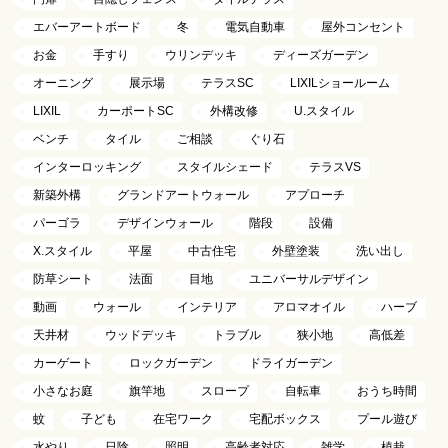
エバーアートボード
冬
電気自動車
屋外コンセント
お金
手すり
ウリンデッキ
ディーズガーデン
オーニング
展示場
テラスSC
LIXILショールーム
LIXIL
カーポートSC
外構改修
U.スタイル
ベンチ
タイル
ご相談
ぐり石
インターロッキング
スタイルシェード
テラスVS
新築外構
グランドアートウォール
アプローチ
パーゴラ
デザインウォール
階段
設備
X.スタイル
平屋
中古住宅
外壁塗装
洗い出し
防草シート
法面
目地
ユニバーサルデザイン
動画
ウォール
インテリア
アロマオイル
ハーブ
天井材
ウッドデッキ
トラブル
狭小地
高低差
カーゲート
ロックガーデン
ドライガーデン
小さなお庭
旗竿地
スロープ
自転車
おうち時間
蚊
子ども
在宅ワーク
宅配ボックス
プール遊び
水やり
日陰
照明
高齢者対応
雑学
植栽