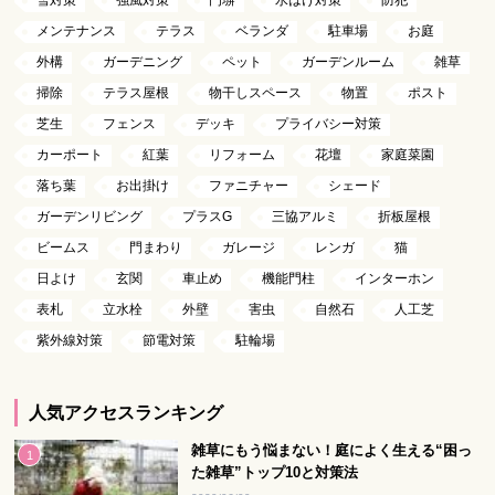
メンテナンス
テラス
ベランダ
駐車場
お庭
外構
ガーデニング
ペット
ガーデンルーム
雑草
掃除
テラス屋根
物干しスペース
物置
ポスト
芝生
フェンス
デッキ
プライバシー対策
カーポート
紅葉
リフォーム
花壇
家庭菜園
落ち葉
お出掛け
ファニチャー
シェード
ガーデンリビング
プラスG
三協アルミ
折板屋根
ビームス
門まわり
ガレージ
レンガ
猫
日よけ
玄関
車止め
機能門柱
インターホン
表札
立水栓
外壁
害虫
自然石
人工芝
紫外線対策
節電対策
駐輪場
人気アクセスランキング
雑草にもう悩まない！庭によく生える“困っ
た雑草”トップ10と対策法