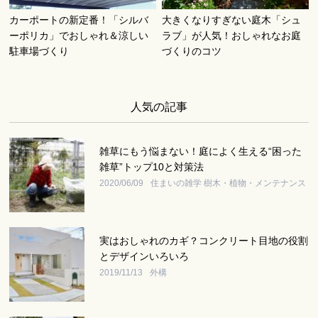
カーポートの新定番！「シルバ
大きくなりすぎない庭木「シュ
ーポリカ」でおしゃれ＆涼しい
ラブ」が人気！おしゃれなお庭
駐車場づくり
づくりのコツ
人気の記事
雑草にもう悩まない！庭によく生える“困った
雑草”トップ10と対策法
2020/06/09
住まいの雑学 樹木・植物・メンテナンス
実はおしゃれのカギ？コンクリート目地の役割
とデザインいろいろ
2019/11/13
外構