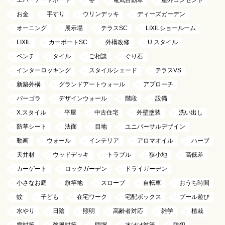
お金
手すり
ウリンデッキ
ディーズガーデン
オーニング
展示場
テラスSC
LIXILショールーム
LIXIL
カーポートSC
外構改修
U.スタイル
ベンチ
タイル
ご相談
ぐり石
インターロッキング
スタイルシェード
テラスVS
新築外構
グランドアートウォール
アプローチ
パーゴラ
デザインウォール
階段
設備
X.スタイル
平屋
中古住宅
外壁塗装
洗い出し
防草シート
法面
目地
ユニバーサルデザイン
動画
ウォール
インテリア
アロマオイル
ハーブ
天井材
ウッドデッキ
トラブル
狭小地
高低差
カーゲート
ロックガーデン
ドライガーデン
小さなお庭
旗竿地
スロープ
自転車
おうち時間
蚊
子ども
在宅ワーク
宅配ボックス
プール遊び
水やり
日陰
照明
高齢者対応
雑学
植栽
雪対策
強風対策
門塀
水はけ対策
防犯