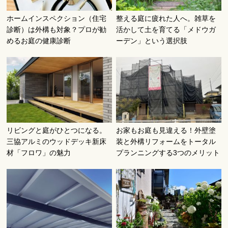
ホームインスペクション（住宅
整える庭に疲れた人へ。雑草を
診断）は外構も対象？プロが勧
活かして土を育てる「メドウガ
めるお庭の健康診断
ーデン」という選択肢
リビングと庭がひとつになる。
お家もお庭も見違える！外壁塗
三協アルミのウッドデッキ新床
装と外構リフォームをトータル
材「フロワ」の魅力
プランニングする3つのメリット