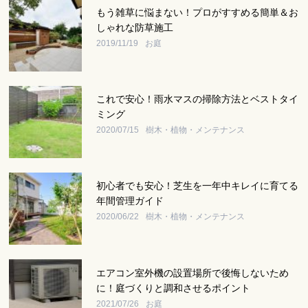
もう雑草に悩まない！プロがすすめる簡単＆お
しゃれな防草施工
2019/11/19
お庭
これで安心！雨水マスの掃除方法とベストタイ
ミング
2020/07/15
樹木・植物・メンテナンス
初心者でも安心！芝生を一年中キレイに育てる
年間管理ガイド
2020/06/22
樹木・植物・メンテナンス
エアコン室外機の設置場所で後悔しないため
に！庭づくりと調和させるポイント
2021/07/26
お庭