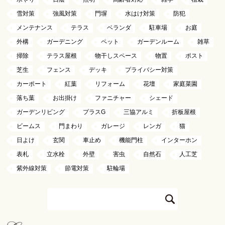
雪対策
強風対策
門塀
水はけ対策
防犯
メンテナンス
テラス
ベランダ
駐車場
お庭
外構
ガーデニング
ペット
ガーデンルーム
雑草
掃除
テラス屋根
物干しスペース
物置
ポスト
芝生
フェンス
デッキ
プライバシー対策
カーポート
紅葉
リフォーム
花壇
家庭菜園
落ち葉
お出掛け
ファニチャー
シェード
ガーデンリビング
プラスG
三協アルミ
折板屋根
ビームス
門まわり
ガレージ
レンガ
猫
日よけ
玄関
車止め
機能門柱
インターホン
表札
立水栓
外壁
害虫
自然石
人工芝
紫外線対策
節電対策
駐輪場