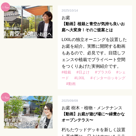
2025/10/14
お庭
【動画】​植栽と青空が気持ち良いお
庭へ大変身！​そのご提案とは
LIXILの独立オーニングを設置した
お庭を紹介。実際に開閉する動画
もあるので、必見です。目隠しフ
ェンスや植栽でプライベート空間
をつくりあげた実例紹介です。
#植栽
#日よけ
#プラスG
#シェ
ード
#LIXIL
#インターロッキング
#動画
2025/09/09
お庭 樹木・植物・メンテナンス
【動画】お庭が遊び場に〜緑豊かな
オープンテラス〜
朽ちたウッドデッキを新しく設置