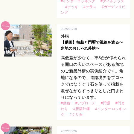
#インターロッキング
#タイルテラス
#デッキ
#テラス
#ガーデンリビ
ング
2025/02/18
外構
【動画】植栽と門塀で視線を遮る〜
角地のおしゃれ外構〜
高低差が少なく、車3台が停められ
る開口の広いスペースがある角地
のご新築外構の実例紹介です。角
地になるので、道路境界をブロッ
クではなくぐり石を使って植栽を
混ぜながらすっきりとした門まわ
りになっています。
#動画
#アプローチ
#門塀
#門ま
わり
#新築外構
#インターロッキン
グ
#ぐり石
2022/08/26