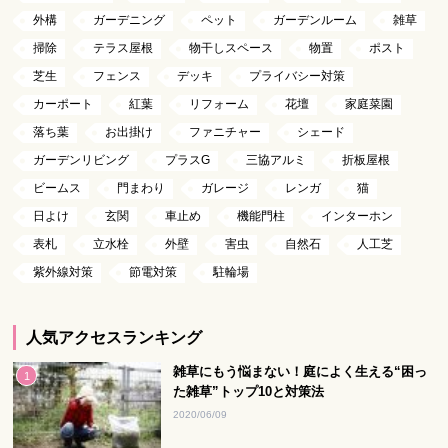
外構
ガーデニング
ペット
ガーデンルーム
雑草
掃除
テラス屋根
物干しスペース
物置
ポスト
芝生
フェンス
デッキ
プライバシー対策
カーポート
紅葉
リフォーム
花壇
家庭菜園
落ち葉
お出掛け
ファニチャー
シェード
ガーデンリビング
プラスG
三協アルミ
折板屋根
ビームス
門まわり
ガレージ
レンガ
猫
日よけ
玄関
車止め
機能門柱
インターホン
表札
立水栓
外壁
害虫
自然石
人工芝
紫外線対策
節電対策
駐輪場
人気アクセスランキング
雑草にもう悩まない！庭によく生える“困っ
た雑草”トップ10と対策法
2020/06/09