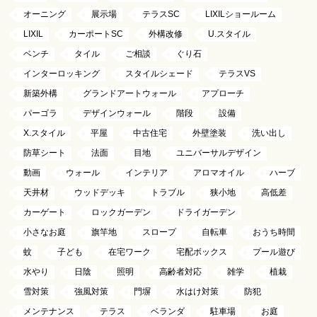
オーニング
展示場
テラスSC
LIXILショールーム
LIXIL
カーポートSC
外構改修
U.スタイル
ベンチ
タイル
ご相談
ぐり石
インターロッキング
スタイルシェード
テラスVS
新築外構
グランドアートウォール
アプローチ
パーゴラ
デザインウォール
階段
設備
X.スタイル
平屋
中古住宅
外壁塗装
洗い出し
防草シート
法面
目地
ユニバーサルデザイン
動画
ウォール
インテリア
アロマオイル
ハーブ
天井材
ウッドデッキ
トラブル
狭小地
高低差
カーゲート
ロックガーデン
ドライガーデン
小さなお庭
旗竿地
スロープ
自転車
おうち時間
蚊
子ども
在宅ワーク
宅配ボックス
プール遊び
水やり
日陰
照明
高齢者対応
雑学
植栽
雪対策
強風対策
門塀
水はけ対策
防犯
メンテナンス
テラス
ベランダ
駐車場
お庭