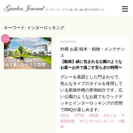
キーワード: インターロッキング
2025/10/28
外構 お庭 樹木・植物・メンテナン
ス
【動画】緑に包まれる公園のような
お庭〜お外で過ごす安らぎの時間〜
グレーを基調とした門まわりで、
色んなタイプのタイルを使用して
いる新築外構の実例紹介です。広
い公園のようなお庭でもウッドデ
ッキとインターロッキングの空間
でBBQが楽しめます。
#芝生
#門塀
#植栽
#タイル
#
新築外構
#インターロッキング
#動
画