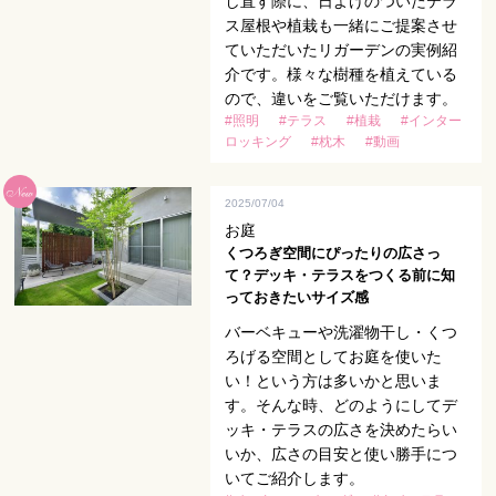
し直す際に、日よけのついたテラ
ス屋根や植栽も一緒にご提案させ
ていただいたリガーデンの実例紹
介です。様々な樹種を植えている
ので、違いをご覧いただけます。
#照明
#テラス
#植栽
#インター
ロッキング
#枕木
#動画
2025/07/04
お庭
くつろぎ空間にぴったりの広さっ
て？デッキ・テラスをつくる前に知
っておきたいサイズ感
バーベキューや洗濯物干し・くつ
ろげる空間としてお庭を使いた
い！という方は多いかと思いま
す。そんな時、どのようにしてデ
ッキ・テラスの広さを決めたらい
いか、広さの目安と使い勝手につ
いてご紹介します。