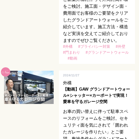
をご検討。施工面・デザイン面・
費用面でお客様のご要望をクリア
したグランドアートウォールをご
紹介しています。施工方法・構造
など実演を交えてご紹介しており
ますのでぜひご覧ください。
#外構
#プライバシー対策
#外壁
#門まわり
#グランドアートウォール
#動画
2024/11/27
外構
【動画】GAW グランドアートウォー
ル×シャッター×カーポートで実現！
愛車を守るガレージ空間
お車の買い替えに伴って駐車スペ
ースのリフォームをご検討。セキ
ュリティ面を気にされて「囲われ
たガレージを作りたい」とご要
望。敷地条件からグランドアート