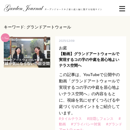
キーワード: グランドアートウォール
2025/12/09
お庭
【動画】グランドアートウォールで
実現するコの字の中庭を居心地よい
テラス空間へ
この記事は、YouTubeで公開中の
動画「グランドアートウォールで
実現するコの字の中庭を居心地よ
いテラス空間へ」の内容をもと
に、視線を気にせずくつろげる中
庭づくりのポイントをご紹介して
います。
#タイルテラス
#目隠しフェンス
#
動画
#プライバシー対策
#グランド
アートウォール