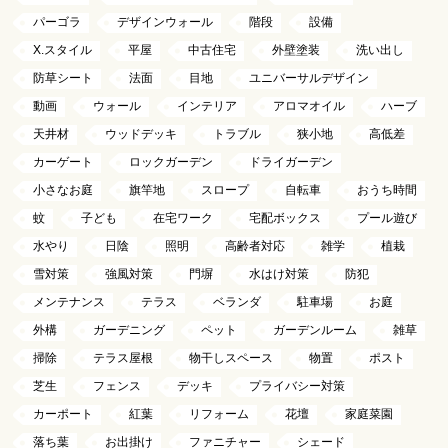
パーゴラ
デザインウォール
階段
設備
X.スタイル
平屋
中古住宅
外壁塗装
洗い出し
防草シート
法面
目地
ユニバーサルデザイン
動画
ウォール
インテリア
アロマオイル
ハーブ
天井材
ウッドデッキ
トラブル
狭小地
高低差
カーゲート
ロックガーデン
ドライガーデン
小さなお庭
旗竿地
スロープ
自転車
おうち時間
蚊
子ども
在宅ワーク
宅配ボックス
プール遊び
水やり
日陰
照明
高齢者対応
雑学
植栽
雪対策
強風対策
門塀
水はけ対策
防犯
メンテナンス
テラス
ベランダ
駐車場
お庭
外構
ガーデニング
ペット
ガーデンルーム
雑草
掃除
テラス屋根
物干しスペース
物置
ポスト
芝生
フェンス
デッキ
プライバシー対策
カーポート
紅葉
リフォーム
花壇
家庭菜園
落ち葉
お出掛け
ファニチャー
シェード