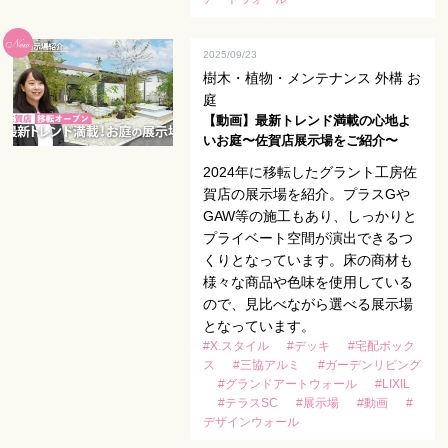
2025/09/23
樹木・植物・メンテナンス 外構 お
庭
【動画】最新トレンド満載の心地よ
いお庭〜佐賀店展示場をご紹介〜
2024年に移転したグラント工房佐
賀店の展示場を紹介。プラスGや
GAW等の施工もあり、しっかりと
プライベート空間が演出できるつ
くりとなっています。床の商材も
様々な商品や色味を使用している
ので、見比べながら選べる展示場
となっています。
#X.スタイル
#デッキ
#宅配ボック
ス
#三協アルミ
#ガーデンリビング
#グランドアートウォール
#LIXIL
#テラスSC
#展示場
#動画
#
デザインウォール