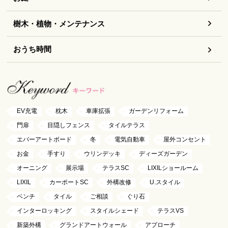
樹木・植物・メンテナンス
おうち時間
EV充電
枕木
車庫拡張
ガーデンリフォーム
門扉
目隠しフェンス
タイルテラス
エバーアートボード
冬
電気自動車
屋外コンセント
お金
手すり
ウリンデッキ
ディーズガーデン
オーニング
展示場
テラスSC
LIXILショールーム
LIXIL
カーポートSC
外構改修
U.スタイル
ベンチ
タイル
ご相談
ぐり石
インターロッキング
スタイルシェード
テラスVS
新築外構
グランドアートウォール
アプローチ