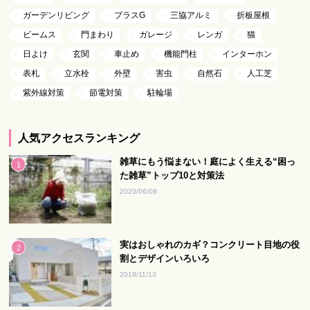
ガーデンリビング
プラスG
三協アルミ
折板屋根
ビームス
門まわり
ガレージ
レンガ
猫
日よけ
玄関
車止め
機能門柱
インターホン
表札
立水栓
外壁
害虫
自然石
人工芝
紫外線対策
節電対策
駐輪場
人気アクセスランキング
雑草にもう悩まない！庭によく生える“困っ
た雑草”トップ10と対策法
2020/06/09
実はおしゃれのカギ？コンクリート目地の役
割とデザインいろいろ
2019/11/13