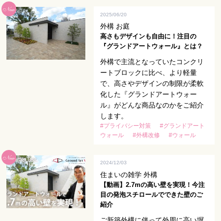
2025/06/20
外構 お庭
高さもデザインも自由に！注目の
『グランドアートウォール』とは？
外構で主流となっていたコンクリ
ートブロックに比べ、より軽量
で、高さやデザインの制限が柔軟
化した『グランドアートウォー
ル』がどんな商品なのかをご紹介
します。
#プライバシー対策
#グランドアート
ウォール
#外構改修
#ウォール
2024/12/03
住まいの雑学 外構
【動画】2.7mの高い壁を実現！今注
目の発泡スチロールでできた壁のご
紹介
ご新築外構に伴って外周に高い塀