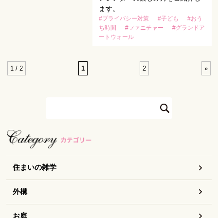
ます。
#プライバシー対策
#子ども
#おう
ち時間
#ファニチャー
#グランドア
ートウォール
1 / 2
1
2
»
住まいの雑学
外構
お庭