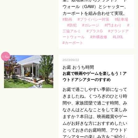
ウォール（GAW）とシャッター、
カーポートを組み合わせて実現。
#動画
#プライバシー対策
#駐車場
#防犯
#ガレージ
#門まわり
#
三協アルミ
#プラスG
#グランドア
ートウォール
#外構改修
#LIXIL
#カーポート
2023/09/22
お庭 おうち時間
お庭で映画やゲームを楽しもう！ア
ウトドアシアターのすすめ
お庭で過ごしやすい季節になって
きましたね。くつろぎのひとり時
間や、家族団欒で過ごす時間、み
なさんはどんなことをして楽しみ
ますか？本日は、映画鑑賞やゲー
ムがお好きな方におすすめしたい
とっておきのお庭時間、アウトド
アシアターの楽しみ方をご紹介し