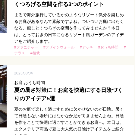
くつろげる空間を作る3つのポイント
まるで海外旅行しているかのようなリゾート気分を楽しめ
るお庭があるなんて素敵ですよね。ついついお庭に出たく
なる、癒しとくつろぎの空間を作ってみませんか？本日
は、とっておきの日常になるリゾート風ガーデンのアイデ
アをご紹介します。
#ファニチャー
#デザインウォール
#デッキ
#おうち時間
#
テラス
#植栽
2023/08/04
お庭 おうち時間
夏の暑さ対策に！お庭を快適にする日陰づく
りのアイデア5選
夏のお庭で楽しく過ごすために欠かせないのが日陰。暑く
て日陰もない場所にはなかなか足が向きませんよね。日陰
を作ることで快適に過ごすことができるお庭へ。本日は、
エクステリア商品で夏に大人気の日除けアイテムをご紹介