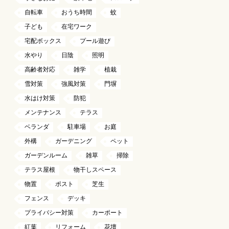
自転車
おうち時間
蚊
子ども
在宅ワーク
宅配ボックス
プール遊び
水やり
日陰
照明
高齢者対応
雑学
植栽
雪対策
強風対策
門塀
水はけ対策
防犯
メンテナンス
テラス
ベランダ
駐車場
お庭
外構
ガーデニング
ペット
ガーデンルーム
雑草
掃除
テラス屋根
物干しスペース
物置
ポスト
芝生
フェンス
デッキ
プライバシー対策
カーポート
紅葉
リフォーム
花壇