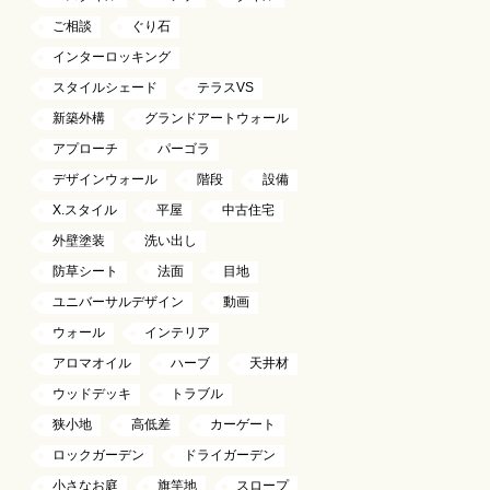
ご相談
ぐり石
インターロッキング
スタイルシェード
テラスVS
新築外構
グランドアートウォール
アプローチ
パーゴラ
デザインウォール
階段
設備
X.スタイル
平屋
中古住宅
外壁塗装
洗い出し
防草シート
法面
目地
ユニバーサルデザイン
動画
ウォール
インテリア
アロマオイル
ハーブ
天井材
ウッドデッキ
トラブル
狭小地
高低差
カーゲート
ロックガーデン
ドライガーデン
小さなお庭
旗竿地
スロープ