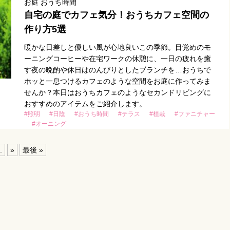
お庭 おうち時間
自宅の庭でカフェ気分！おうちカフェ空間の
作り方5選
暖かな日差しと優しい風が心地良いこの季節。目覚めのモ
ーニングコーヒーや在宅ワークの休憩に、一日の疲れを癒
す夜の晩酌や休日はのんびりとしたブランチを…おうちで
ホッと一息つけるカフェのような空間をお庭に作ってみま
せんか？本日はおうちカフェのようなセカンドリビングに
おすすめのアイテムをご紹介します。
#照明
#日陰
#おうち時間
#テラス
#植栽
#ファニチャー
#オーニング
.
»
最後 »