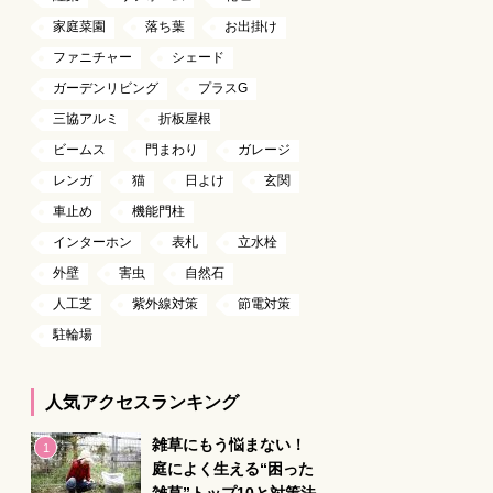
家庭菜園
落ち葉
お出掛け
ファニチャー
シェード
ガーデンリビング
プラスG
三協アルミ
折板屋根
ビームス
門まわり
ガレージ
レンガ
猫
日よけ
玄関
車止め
機能門柱
インターホン
表札
立水栓
外壁
害虫
自然石
人工芝
紫外線対策
節電対策
駐輪場
人気アクセスランキング
雑草にもう悩まない！
庭によく生える“困った