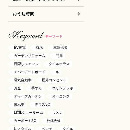
おうち時間
EV充電
枕木
車庫拡張
ガーデンリフォーム
門扉
目隠しフェンス
タイルテラス
エバーアートボード
冬
電気自動車
屋外コンセント
お金
手すり
ウリンデッキ
ディーズガーデン
オーニング
展示場
テラスSC
LIXILショールーム
LIXIL
カーポートSC
外構改修
U.スタイル
ベンチ
タイル