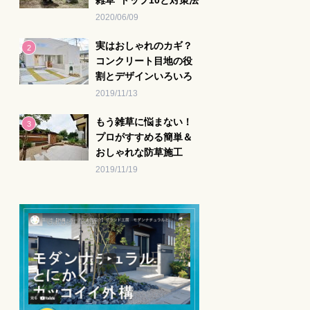
雑草”トップ10と対策法
2020/06/09
実はおしゃれのカギ？
コンクリート目地の役
割とデザインいろいろ
2019/11/13
もう雑草に悩まない！
プロがすすめる簡単＆
おしゃれな防草施工
2019/11/19