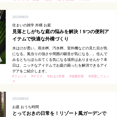
2023/08/25
住まいの雑学 外構 お庭
見落としがちな庭の悩みを解決！5つの便利ア
イテムで快適な外構づくり
水はけが悪い。雨水桝、汚水桝、室外機などの見た目が気
になる。風当りの強さや周囲の騒音が気になる…。住んで
みるとちらほら出てくる気になる場所はありませんか？本
日は、ニッチなアイテムでお庭の困ったを解消できるアイ
デアをご紹介します。
#フェンス
#テラス
#水はけ対策
#強風対策
#目隠しフェン
ス
2023/08/18
お庭 おうち時間
とっておきの日常を！リゾート風ガーデンで