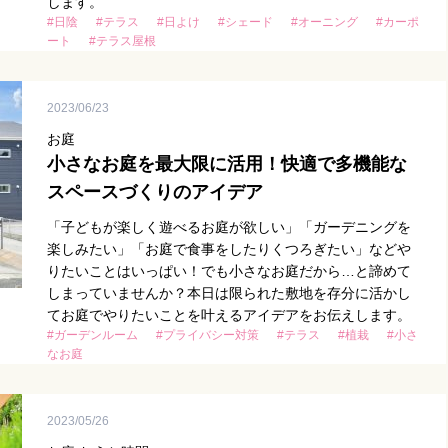
します。
#日陰
#テラス
#日よけ
#シェード
#オーニング
#カーポ
ート
#テラス屋根
2023/06/23
お庭
小さなお庭を最大限に活用！快適で多機能な
スペースづくりのアイデア
「子どもが楽しく遊べるお庭が欲しい」「ガーデニングを
楽しみたい」「お庭で食事をしたりくつろぎたい」などや
りたいことはいっぱい！でも小さなお庭だから…と諦めて
しまっていませんか？本日は限られた敷地を存分に活かし
てお庭でやりたいことを叶えるアイデアをお伝えします。
#ガーデンルーム
#プライバシー対策
#テラス
#植栽
#小さ
なお庭
2023/05/26