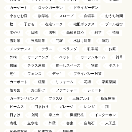
カーゲート
ロックガーデン
ドライガーデン
小さなお庭
旗竿地
スロープ
自転車
おうち時間
蚊
子ども
在宅ワーク
宅配ボックス
プール遊び
水やり
日陰
照明
高齢者対応
雑学
植栽
雪対策
強風対策
門塀
水はけ対策
防犯
メンテナンス
テラス
ベランダ
駐車場
お庭
外構
ガーデニング
ペット
ガーデンルーム
雑草
掃除
テラス屋根
物干しスペース
物置
ポスト
芝生
フェンス
デッキ
プライバシー対策
カーポート
紅葉
リフォーム
花壇
家庭菜園
落ち葉
お出掛け
ファニチャー
シェード
ガーデンリビング
プラスG
三協アルミ
折板屋根
ビームス
門まわり
ガレージ
レンガ
猫
日よけ
玄関
車止め
機能門柱
インターホン
表札
立水栓
外壁
害虫
自然石
人工芝
紫外線対策
節電対策
駐輪場