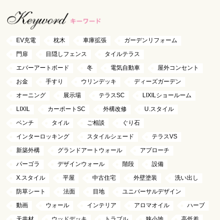
EV充電
枕木
車庫拡張
ガーデンリフォーム
門扉
目隠しフェンス
タイルテラス
エバーアートボード
冬
電気自動車
屋外コンセント
お金
手すり
ウリンデッキ
ディーズガーデン
オーニング
展示場
テラスSC
LIXILショールーム
LIXIL
カーポートSC
外構改修
U.スタイル
ベンチ
タイル
ご相談
ぐり石
インターロッキング
スタイルシェード
テラスVS
新築外構
グランドアートウォール
アプローチ
パーゴラ
デザインウォール
階段
設備
X.スタイル
平屋
中古住宅
外壁塗装
洗い出し
防草シート
法面
目地
ユニバーサルデザイン
動画
ウォール
インテリア
アロマオイル
ハーブ
天井材
ウッドデッキ
トラブル
狭小地
高低差