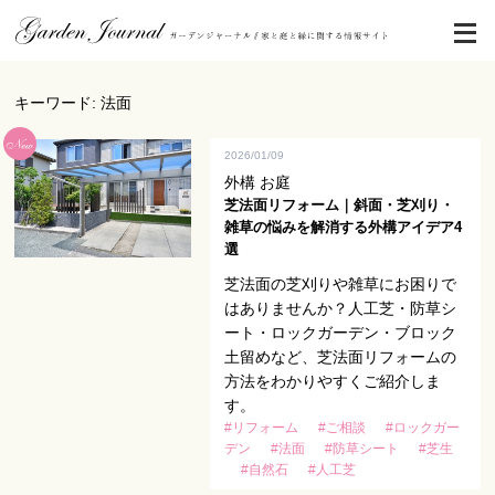
キーワード: 法面
2026/01/09
外構 お庭
芝法面リフォーム｜斜面・芝刈り・
雑草の悩みを解消する外構アイデア4
選
芝法面の芝刈りや雑草にお困りで
はありませんか？人工芝・防草シ
ート・ロックガーデン・ブロック
土留めなど、芝法面リフォームの
方法をわかりやすくご紹介しま
す。
#リフォーム
#ご相談
#ロックガー
デン
#法面
#防草シート
#芝生
#自然石
#人工芝