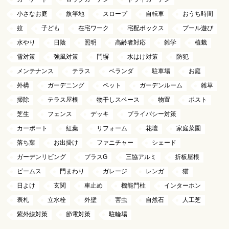
小さなお庭
旗竿地
スロープ
自転車
おうち時間
蚊
子ども
在宅ワーク
宅配ボックス
プール遊び
水やり
日陰
照明
高齢者対応
雑学
植栽
雪対策
強風対策
門塀
水はけ対策
防犯
メンテナンス
テラス
ベランダ
駐車場
お庭
外構
ガーデニング
ペット
ガーデンルーム
雑草
掃除
テラス屋根
物干しスペース
物置
ポスト
芝生
フェンス
デッキ
プライバシー対策
カーポート
紅葉
リフォーム
花壇
家庭菜園
落ち葉
お出掛け
ファニチャー
シェード
ガーデンリビング
プラスG
三協アルミ
折板屋根
ビームス
門まわり
ガレージ
レンガ
猫
日よけ
玄関
車止め
機能門柱
インターホン
表札
立水栓
外壁
害虫
自然石
人工芝
紫外線対策
節電対策
駐輪場