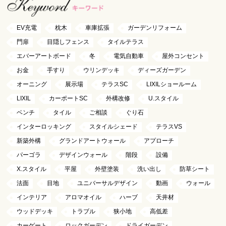
EV充電
枕木
車庫拡張
ガーデンリフォーム
門扉
目隠しフェンス
タイルテラス
エバーアートボード
冬
電気自動車
屋外コンセント
お金
手すり
ウリンデッキ
ディーズガーデン
オーニング
展示場
テラスSC
LIXILショールーム
LIXIL
カーポートSC
外構改修
U.スタイル
ベンチ
タイル
ご相談
ぐり石
インターロッキング
スタイルシェード
テラスVS
新築外構
グランドアートウォール
アプローチ
パーゴラ
デザインウォール
階段
設備
X.スタイル
平屋
外壁塗装
洗い出し
防草シート
法面
目地
ユニバーサルデザイン
動画
ウォール
インテリア
アロマオイル
ハーブ
天井材
ウッドデッキ
トラブル
狭小地
高低差
カーゲート
ロックガーデン
ドライガーデン