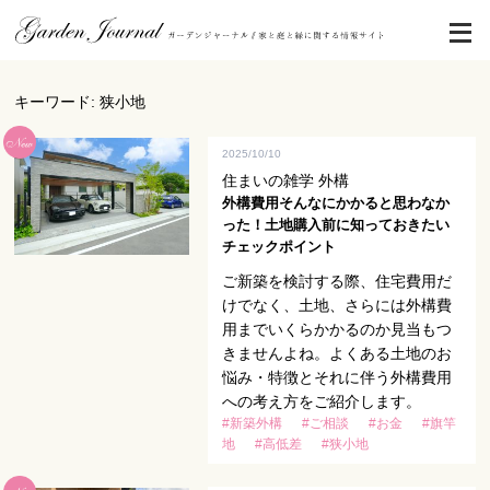
キーワード: 狭小地
2025/10/10
住まいの雑学 外構
外構費用そんなにかかると思わなか
った！土地購入前に知っておきたい
チェックポイント
ご新築を検討する際、住宅費用だ
けでなく、土地、さらには外構費
用までいくらかかるのか見当もつ
きませんよね。よくある土地のお
悩み・特徴とそれに伴う外構費用
への考え方をご紹介します。
#新築外構
#ご相談
#お金
#旗竿
地
#高低差
#狭小地