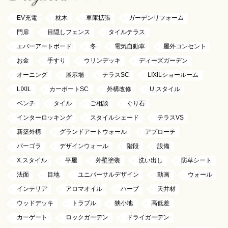
EV充電
枕木
車庫拡張
ガーデンリフォーム
門扉
目隠しフェンス
タイルテラス
エバーアートボード
冬
電気自動車
屋外コンセント
お金
手すり
ウリンデッキ
ディーズガーデン
オーニング
展示場
テラスSC
LIXILショールーム
LIXIL
カーポートSC
外構改修
U.スタイル
ベンチ
タイル
ご相談
ぐり石
インターロッキング
スタイルシェード
テラスVS
新築外構
グランドアートウォール
アプローチ
パーゴラ
デザインウォール
階段
設備
X.スタイル
平屋
外壁塗装
洗い出し
防草シート
法面
目地
ユニバーサルデザイン
動画
ウォール
インテリア
アロマオイル
ハーブ
天井材
ウッドデッキ
トラブル
狭小地
高低差
カーゲート
ロックガーデン
ドライガーデン