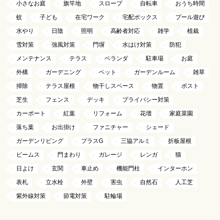
小さなお庭
旗竿地
スロープ
自転車
おうち時間
蚊
子ども
在宅ワーク
宅配ボックス
プール遊び
水やり
日陰
照明
高齢者対応
雑学
植栽
雪対策
強風対策
門塀
水はけ対策
防犯
メンテナンス
テラス
ベランダ
駐車場
お庭
外構
ガーデニング
ペット
ガーデンルーム
雑草
掃除
テラス屋根
物干しスペース
物置
ポスト
芝生
フェンス
デッキ
プライバシー対策
カーポート
紅葉
リフォーム
花壇
家庭菜園
落ち葉
お出掛け
ファニチャー
シェード
ガーデンリビング
プラスG
三協アルミ
折板屋根
ビームス
門まわり
ガレージ
レンガ
猫
日よけ
玄関
車止め
機能門柱
インターホン
表札
立水栓
外壁
害虫
自然石
人工芝
紫外線対策
節電対策
駐輪場