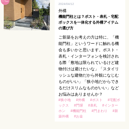
2024/04/12
外構
機能門柱とは？ポスト・表札・宅配
ボックスを一体化する外構アイテム
の選び方
ご新築をお考えの方は特に、「機
能門柱」というワードに触れる機
会も多いかと思います。ポスト・
表札・インターフォンを検討され
る際「敷地は限られているけど建
物付けは避けたいな」「スタイリ
ッシュな建物だから外観になじむ
ものがいい」「狭小地だからでき
るだけスリムなものがいい」など
お悩みはありませんか？
#狭小地
#外構
#ポスト
#宅配ボ
ックス
#門塀
#表札
#インター
ホン
#機能門柱
#門まわり
#新
築外構
#お金