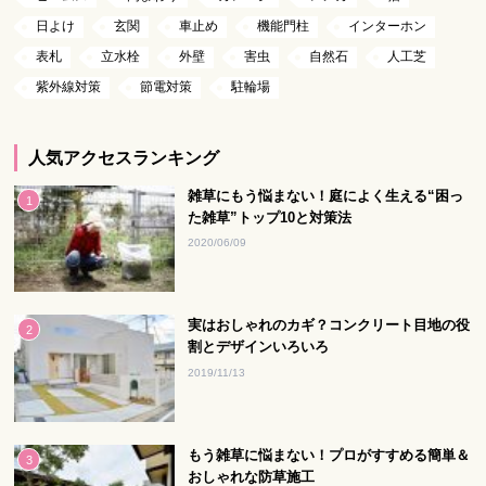
日よけ
玄関
車止め
機能門柱
インターホン
表札
立水栓
外壁
害虫
自然石
人工芝
紫外線対策
節電対策
駐輪場
人気アクセスランキング
雑草にもう悩まない！庭によく生える“困っ
た雑草”トップ10と対策法
2020/06/09
実はおしゃれのカギ？コンクリート目地の役
割とデザインいろいろ
2019/11/13
もう雑草に悩まない！プロがすすめる簡単＆
おしゃれな防草施工