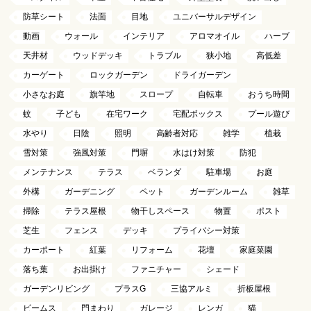
防草シート
法面
目地
ユニバーサルデザイン
動画
ウォール
インテリア
アロマオイル
ハーブ
天井材
ウッドデッキ
トラブル
狭小地
高低差
カーゲート
ロックガーデン
ドライガーデン
小さなお庭
旗竿地
スロープ
自転車
おうち時間
蚊
子ども
在宅ワーク
宅配ボックス
プール遊び
水やり
日陰
照明
高齢者対応
雑学
植栽
雪対策
強風対策
門塀
水はけ対策
防犯
メンテナンス
テラス
ベランダ
駐車場
お庭
外構
ガーデニング
ペット
ガーデンルーム
雑草
掃除
テラス屋根
物干しスペース
物置
ポスト
芝生
フェンス
デッキ
プライバシー対策
カーポート
紅葉
リフォーム
花壇
家庭菜園
落ち葉
お出掛け
ファニチャー
シェード
ガーデンリビング
プラスG
三協アルミ
折板屋根
ビームス
門まわり
ガレージ
レンガ
猫