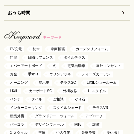
おうち時間
EV充電
枕木
車庫拡張
ガーデンリフォーム
門扉
目隠しフェンス
タイルテラス
エバーアートボード
冬
電気自動車
屋外コンセント
お金
手すり
ウリンデッキ
ディーズガーデン
オーニング
展示場
テラスSC
LIXILショールーム
LIXIL
カーポートSC
外構改修
U.スタイル
ベンチ
タイル
ご相談
ぐり石
インターロッキング
スタイルシェード
テラスVS
新築外構
グランドアートウォール
アプローチ
パーゴラ
デザインウォール
階段
設備
X.スタイル
平屋
中古住宅
外壁塗装
洗い出し