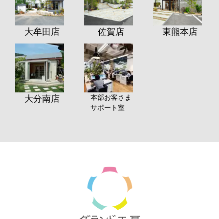
大牟田店
佐賀店
東熊本店
本部お客さま
大分南店
サポート室