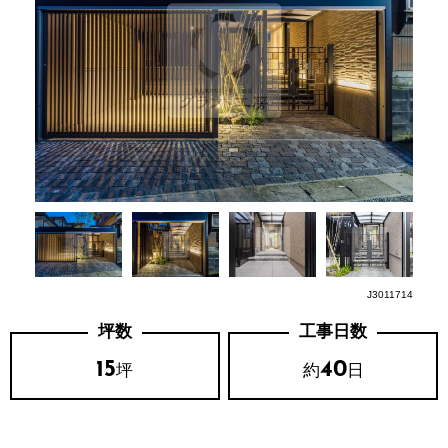
J3011714
坪数
工事日数
15
40
坪
約
日