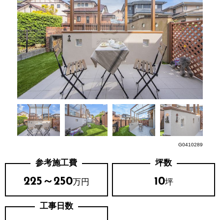
G0410289
参考施工費
坪数
225～250
10
万円
坪
工事日数