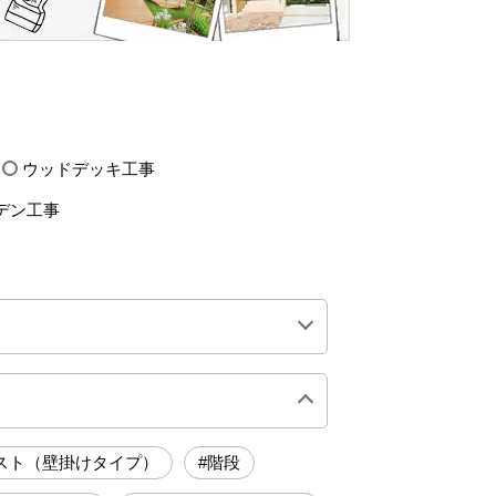
ウッドデッキ工事
デン工事
0万円前後
200万円前後
スト（壁掛けタイプ）
#階段