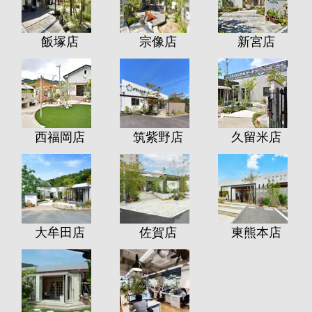
飯塚店
宗像店
新宮店
西福岡店
筑紫野店
久留米店
大牟田店
佐賀店
東熊本店